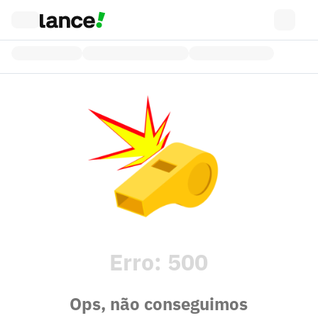
Erro:
500
Ops, não conseguimos