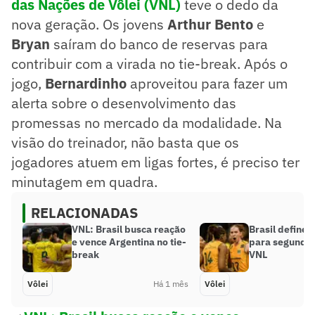
das Nações de Vôlei (VNL)
teve o dedo da
nova geração. Os jovens
Arthur Bento
e
Bryan
saíram do banco de reservas para
contribuir com a virada no tie-break. Após o
jogo,
Bernardinho
aproveitou para fazer um
alerta sobre o desenvolvimento das
promessas no mercado da modalidade. Na
visão do treinador, não basta que os
jogadores atuem em ligas fortes, é preciso ter
minutagem em quadra.
RELACIONADAS
VNL: Brasil busca reação
Brasil define
e vence Argentina no tie-
para segunda
break
VNL
Vôlei
Há 1 mês
Vôlei