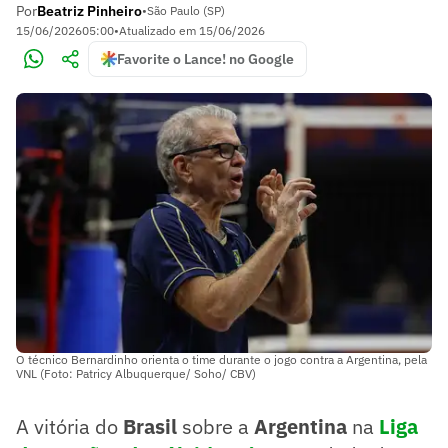
Por
Beatriz Pinheiro
•
São Paulo (SP)
15/06/2026
05:00
•
Atualizado em
15/06/2026
Favorite o Lance! no Google
O técnico Bernardinho orienta o time durante o jogo contra a Argentina, pela
VNL (Foto: Patricy Albuquerque/ Soho/ CBV)
A vitória do
Brasil
sobre a
Argentina
na
Liga