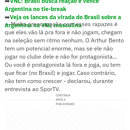
➡️
VNL: Brasil busca reação e vence
Argentina no tie-break
➡️
Veja os lances da virada do Brasil sobre a
— Minha preocupação com esses rapazes é
Argentina na VNL masculina
que eles vão lá pra fora e não jogam, chegam
na seleção sem ritmo nenhum. O Arthur Bento
tem um potencial enorme, mas se ele não
jogar no clube dele e não for protagonista...
Ou você é protagonista lá fora e joga, ou tem
que ficar (no Brasil) e jogar. Caso contrário,
não tem como crescer - declarou, durante
entrevista ao SporTV.
CONTINUA
APÓS A
PUBLICIDADE