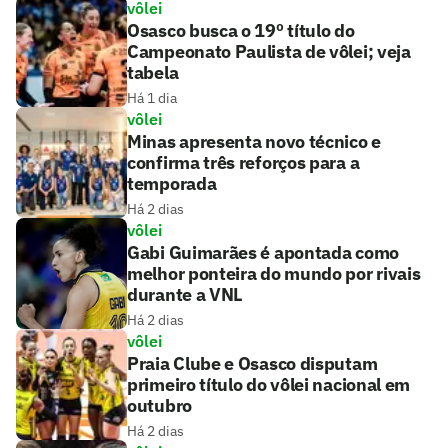
vôlei
Osasco busca o 19º título do
Campeonato Paulista de vôlei; veja
tabela
Há 1 dia
vôlei
Minas apresenta novo técnico e
confirma três reforços para a
temporada
Há 2 dias
vôlei
Gabi Guimarães é apontada como
melhor ponteira do mundo por rivais
durante a VNL
Há 2 dias
vôlei
Praia Clube e Osasco disputam
primeiro título do vôlei nacional em
outubro
Há 2 dias