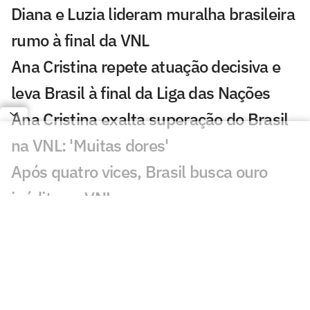
Diana e Luzia lideram muralha brasileira
rumo à final da VNL
Ana Cristina repete atuação decisiva e
leva Brasil à final da Liga das Nações
Ana Cristina exalta superação do Brasil
na VNL: 'Muitas dores'
Após quatro vices, Brasil busca ouro
inédito na VNL
Melhores momentos: veja a virada do
Brasil sobre a Itália na VNL
Zé Roberto elogia atuação do Brasil
contra a Itália no tie-break: