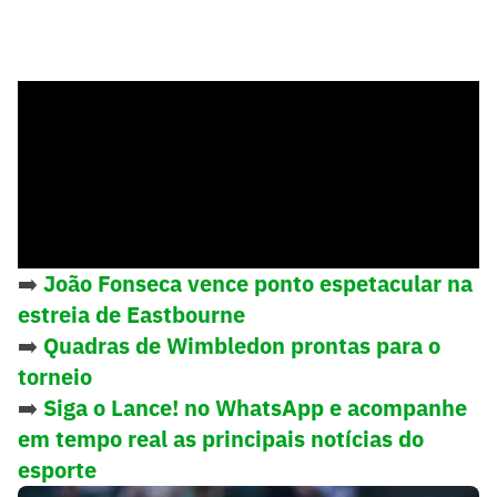
➡️
João Fonseca vence ponto espetacular na
estreia de Eastbourne
➡️
Quadras de Wimbledon prontas para o
torneio
➡️
Siga o Lance! no WhatsApp e acompanhe
em tempo real as principais notícias do
esporte