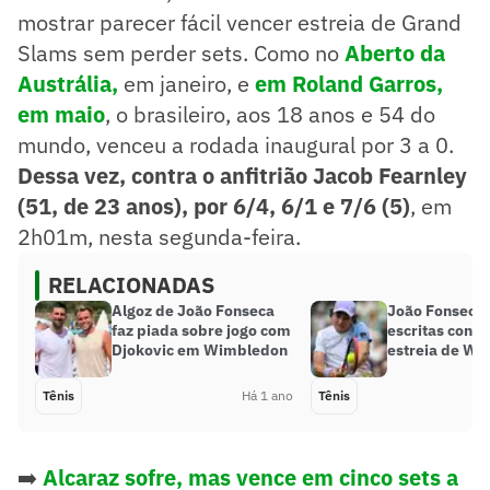
mostrar parecer fácil vencer estreia de Grand
Slams sem perder sets. Como no
Aberto da
Austrália,
em janeiro, e
em Roland Garros,
em maio
, o brasileiro, aos 18 anos e 54 do
mundo, venceu a rodada inaugural por 3 a 0.
Dessa vez, contra o anfitrião Jacob Fearnley
(51, de 23 anos), por 6/4, 6/1 e 7/6 (5)
, em
2h01m, nesta segunda-feira.
RELACIONADAS
Algoz de João Fonseca
João Fonseca
faz piada sobre jogo com
escritas contra
Djokovic em Wimbledon
estreia de W
Tênis
Há 1 ano
Tênis
➡️
Alcaraz sofre, mas vence em cinco sets a