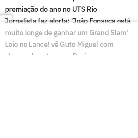
premiação do ano no UTS Rio
Jornalista faz alerta: 'João Fonseca está
muito longe de ganhar um Grand Slam'
Loio no Lance! vê Guto Miguel com
chance de estrear na Davis
Rivais de João Fonseca na Copa Davis
caem no ranking
WTA inicia testes de gênero para
torneios femininos
João Fonseca cai no ranking da ATP,
mas segue no top 30
Alcaraz e Nadal comemoram o