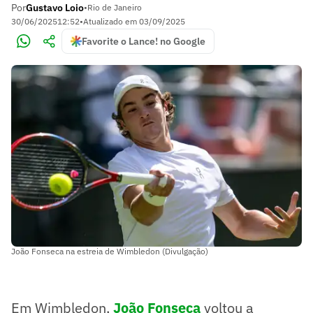
Por
Gustavo Loio
•
Rio de Janeiro
30/06/2025
12:52
•
Atualizado em
03/09/2025
Favorite o Lance! no Google
João Fonseca na estreia de Wimbledon (Divulgação)
Em Wimbledon,
João Fonseca
voltou a