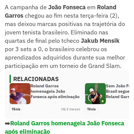
A campanha de
João Fonseca
em
Roland
Garros
chegou ao fim nesta terça-feira (2),
mas deixou marcas positivas na trajetória do
jovem tenista brasileiro. Eliminado nas
quartas de final pelo tcheco
Jakub Mensik
por 3 sets a 0, o brasileiro celebrou os
aprendizados adquiridos durante sua melhor
participação em um torneio de Grand Slam.
RELACIONADAS
Roland Garros
Sem João Fon
homenageia João
Brasil segue 
Fonseca após eliminação
Roland Garros
Tênis
Há 2 meses
Tênis
➡️
Roland Garros homenageia João Fonseca
após eliminação