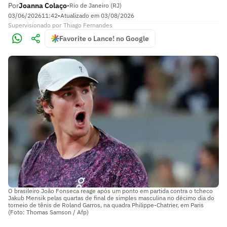
Por
Joanna Colaço
•
Rio de Janeiro (RJ)
03/06/2026
11:42
•
Atualizado em
03/08/2026
Supervisionado
por
Thiago Fernandes
Favorite o Lance! no Google
O brasileiro João Fonseca reage após um ponto em partida contra o tcheco
Jakub Mensik pelas quartas de final de simples masculina no décimo dia do
torneio de tênis de Roland Garros, na quadra Philippe-Chatrier, em Paris
(Foto: Thomas Samson / Afp)