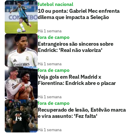
futebol nacional
10 ou ponta: Gabriel Mec enfrenta
dilema que impacta a Seleção
Há 1 semana
fora de campo
Estrangeiros são sinceros sobre
Endrick: 'Real não valoriza'
Há 1 semana
fora de campo
Veja gols em Real Madrid x
Fiorentina: Endrick abre o placar
Há 1 semana
fora de campo
Recuperado de lesão, Estêvão marca
e vira assunto: 'Fez falta'
Há 1 semana