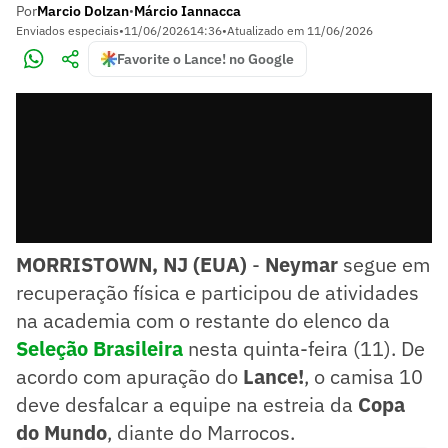
Por
Marcio Dolzan
Márcio Iannacca
•
Enviados especiais
•
11/06/2026
14:36
•
Atualizado em
11/06/2026
Favorite o Lance! no Google
MORRISTOWN, NJ (EUA)
-
Neymar
segue em
recuperação física e participou de atividades
na academia com o restante do elenco da
Seleção Brasileira
nesta quinta-feira (11). De
acordo com apuração do
Lance!
, o camisa 10
deve desfalcar a equipe na estreia da
Copa
do Mundo
, diante do Marrocos.