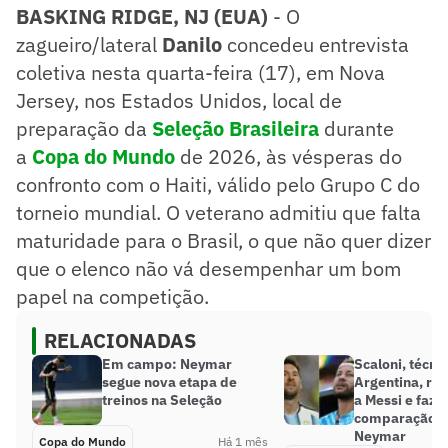
BASKING RIDGE, NJ (EUA)
- O
zagueiro/lateral
Danilo
concedeu entrevista
coletiva nesta quarta-feira (17), em Nova
Jersey, nos Estados Unidos, local de
preparação da
Seleção Brasileira
durante
a
Copa do Mundo
de 2026, às vésperas do
confronto com o Haiti, válido pelo Grupo C do
torneio mundial. O veterano admitiu que falta
maturidade para o Brasil, o que não quer dizer
que o elenco não vá desempenhar um bom
papel na competição.
RELACIONADAS
Em campo: Neymar
Scaloni, técni
segue nova etapa de
Argentina, ras
treinos na Seleção
a Messi e faz
comparação 
Neymar
Copa do Mundo
Há 1 mês