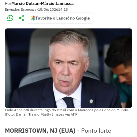
Por
Marcio Dolzan
Márcio Iannacca
•
Enviados Especiais
•
15/06/2026
14:13
Favorite o Lance! no Google
Carlo Ancelotti durante jogo do Brasil com o Marrocos pela Copa do Mundo
(Foto: Darrian Traynor/Getty Images via AFP)
MORRISTOWN, NJ (EUA)
- Ponto forte