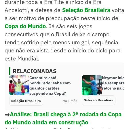
durante toda a Era Tite e início da Era
Ancelotti, a defesa da
Seleção Brasileira
volta
a ser motivo de preocupação neste início de
Copa do Mundo
. Já são seis jogos
consecutivos que o Brasil deixa o campo
tendo sofrido pelo menos um gol, sequência
que não era vista desde o início do ciclo para
este Mundial.
RELACIONADAS
Casemiro está
Neymar inicia
pendurado; sabe com
da recuperaçã
quantos cartões
retorno na Co
suspende na Copa?
Seleção Brasileira
Seleção Brasileira
Há 1 mês
➡️
Análise: Brasil chega à 2ª rodada da Copa
do Mundo ainda em construção