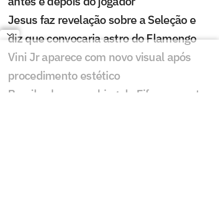
antes e depois do jogador
Jesus faz revelação sobre a Seleção e
diz que convocaria astro do Flamengo
Vini Jr aparece com novo visual após
procedimento estético
Brasil sobe no ranking da Fifa e encosta
nos líderes após Copa; confira
Nosso fracasso na Copa começa com a
falta de uma estratégia para o produto
futebol
Kaká desabafa sobre momento da
Seleção Brasileira: 'Sinais'