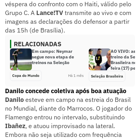
véspera do confronto com o Haiti, válido pelo
Grupo C. A
Lance!TV
transmite ao vivo e com
imagens as declarações do defensor a partir
das 15h (de Brasília).
RELACIONADAS
Em campo: Neymar
AO VIVO: assi
segue nova etapa de
treino da Sele
treinos na Seleção
Brasileira nes
feira (17) pel
Copa do Mundo
Há 1 mês
Seleção Brasileira
Danilo concede coletiva após boa atuação
Danilo
esteve em campo na estreia do Brasil
no Mundial, diante do Marrocos. O jogador do
Flamengo entrou no intervalo, substituindo
Ibañez
, e atuou improvisado na lateral.
Embora não seja utilizado com frequência