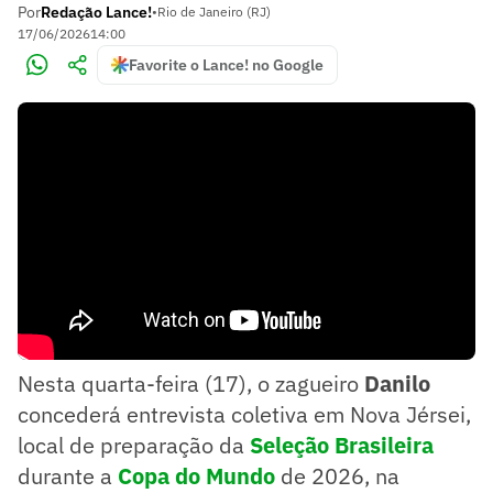
Por
Redação Lance!
•
Rio de Janeiro (RJ)
17/06/2026
14:00
Favorite o Lance! no Google
Nesta quarta-feira (17), o zagueiro
Danilo
concederá entrevista coletiva em Nova Jérsei,
local de preparação da
Seleção Brasileira
durante a
Copa do Mundo
de 2026, na