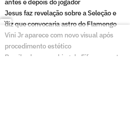
antes e depois do jogador
Jesus faz revelação sobre a Seleção e
diz que convocaria astro do Flamengo
Vini Jr aparece com novo visual após
procedimento estético
Brasil sobe no ranking da Fifa e encosta
nos líderes após Copa; confira
Nosso fracasso na Copa começa com a
falta de uma estratégia para o produto
futebol
Kaká desabafa sobre momento da
Seleção Brasileira: 'Sinais'