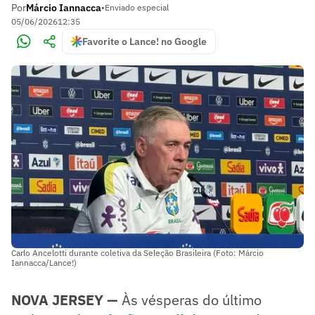
Por
Márcio Iannacca
•
Enviado especial
05/06/2026
12:35
Favorite o Lance! no Google
Carlo Ancelotti durante coletiva da Seleção Brasileira (Foto: Márcio
Iannacca/Lance!)
NOVA JERSEY —
Às vésperas do último