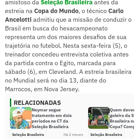
amistoso da
Seleção Brasileira
antes da
estreia na
Copa do Mundo
, o técnico
Carlo
Ancelotti
admitiu que a missão de conduzir o
Brasil em busca do hexacampeonato
representa um dos maiores desafios de sua
trajetória no futebol. Nesta sexta-feira (5), o
treinador concedeu entrevista coletiva antes
da partida contra o Egito, marcada para
sábado (6), em Cleveland. A estreia brasileira
no Mundial será no dia 13, diante do
Marrocos, em Nova Jersey.
RELACIONADAS
Neymar segue
Quem deveria 
tratamento em dois
goleiro da Se
períodos no CT da
Brasileira na 
Seleção Brasileira
Copa? Compar
Seleção Brasileira
Há 2 meses
Seleção Brasileira