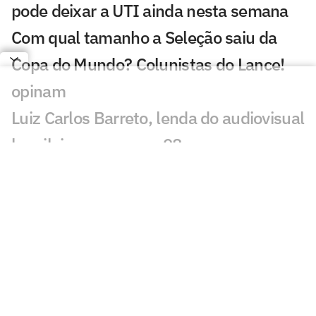
pode deixar a UTI ainda nesta semana
Com qual tamanho a Seleção saiu da
Copa do Mundo? Colunistas do Lance!
opinam
Luiz Carlos Barreto, lenda do audiovisual
brasileiro, morre aos 98 anos
Pesquisa mostra que torcida é contra a
permanência de Neymar na Seleção em
2030
Buscas sobre Copa do Mundo batem
recorde e Seleção Brasileira cresce;
entenda