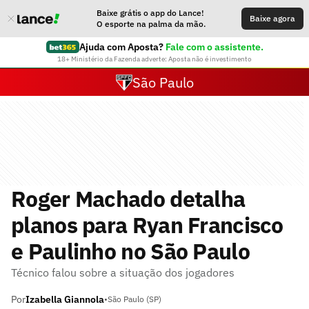
Baixe grátis o app do Lance!
Baixe agora
O esporte na palma da mão.
Ajuda com Aposta?
Fale com o assistente.
18+ Ministério da Fazenda adverte: Aposta não é investimento
São Paulo
Roger Machado detalha
planos para Ryan Francisco
e Paulinho no São Paulo
Técnico falou sobre a situação dos jogadores
Por
Izabella Giannola
•
São Paulo (SP)