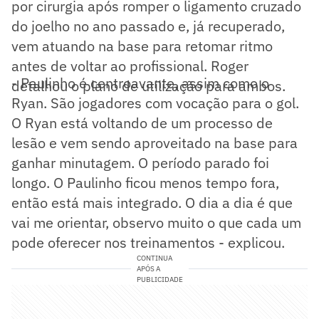
por cirurgia após romper o ligamento cruzado
do joelho no ano passado e, já recuperado,
vem atuando na base para retomar ritmo
antes de voltar ao profissional. Roger
- Paulinho é centroavante, assim como o
detalhou o plano de utilização para ambos.
Ryan. São jogadores com vocação para o gol.
O Ryan está voltando de um processo de
lesão e vem sendo aproveitado na base para
ganhar minutagem. O período parado foi
longo. O Paulinho ficou menos tempo fora,
então está mais integrado. O dia a dia é que
vai me orientar, observo muito o que cada um
pode oferecer nos treinamentos - explicou.
CONTINUA
APÓS A
PUBLICIDADE