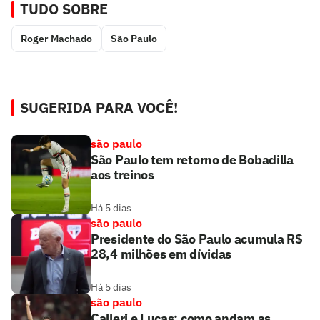
TUDO SOBRE
Roger Machado
São Paulo
SUGERIDA PARA VOCÊ!
são paulo
São Paulo tem retorno de Bobadilla
aos treinos
Há 5 dias
são paulo
Presidente do São Paulo acumula R$
28,4 milhões em dívidas
Há 5 dias
são paulo
Calleri e Lucas: como andam as