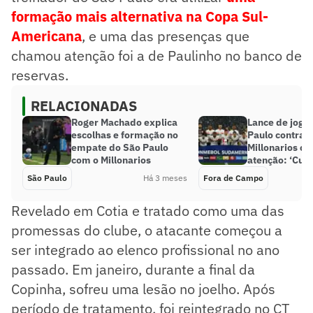
formação mais alternativa na Copa Sul-
Americana
, e uma das presenças que
chamou atenção foi a de Paulinho no banco de
reservas.
RELACIONADAS
Roger Machado explica
Lance de joga
escolhas e formação no
Paulo contra o
empate do São Paulo
Millonarios c
com o Millonarios
atenção: ‘Curi
São Paulo
Há 3 meses
Fora de Campo
Revelado em Cotia e tratado como uma das
promessas do clube, o atacante começou a
ser integrado ao elenco profissional no ano
passado. Em janeiro, durante a final da
Copinha, sofreu uma lesão no joelho. Após
período de tratamento, foi reintegrado no CT