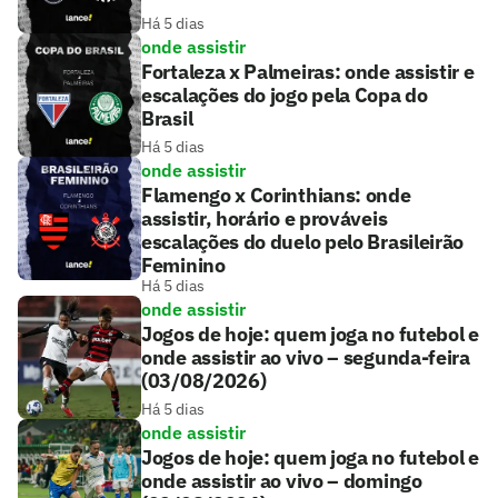
Há 5 dias
onde assistir
Fortaleza x Palmeiras: onde assistir e
escalações do jogo pela Copa do
Brasil
Há 5 dias
onde assistir
Flamengo x Corinthians: onde
assistir, horário e prováveis
escalações do duelo pelo Brasileirão
Feminino
Há 5 dias
onde assistir
Jogos de hoje: quem joga no futebol e
onde assistir ao vivo – segunda-feira
(03/08/2026)
Há 5 dias
onde assistir
Jogos de hoje: quem joga no futebol e
onde assistir ao vivo – domingo