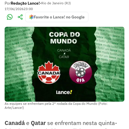
Por
Redação Lance!
•
Rio de Janeiro (RJ)
17/06/2026
23:00
Favorite o Lance! no Google
As equipes se enfrentam pela 2° rodada da Copa do Mundo (Foto:
Arte/Lance!)
Canadá
e
Qatar
se enfrentam nesta quinta-