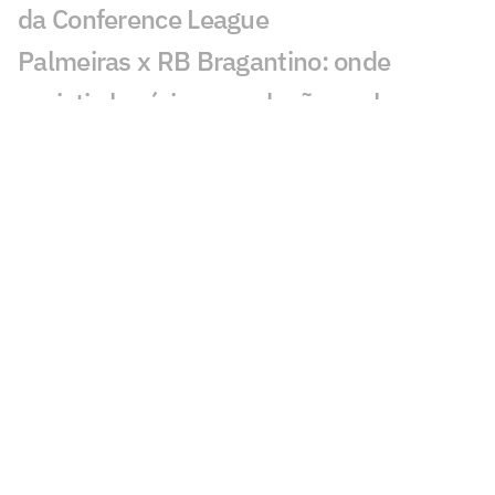
da Conference League
Palmeiras x RB Bragantino: onde
assistir, horário e escalações pelo
Brasileirão sub-20
PAOK e Dínamo Kiev: onde assistir e
prováveis escalações do jogo da Europa
League
Vasco x Santos: onde assistir, horário e
escalações da semifinal do Brasileirão
sub-20
Jogos de hoje: quem joga no futebol e
onde assistir ao vivo – quinta-feira