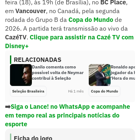
feira (18), às 19h (de Brasília), no
BC Place
,
em
Vancouver
, no Canadá, pela segunda
rodada do Grupo B da
Copa do Mundo
de
2026. A partida terá transmissão ao vivo da
CazéTV
.
Clique para assistir na Cazé TV com
Disney+
RELACIONADAS
Danilo comenta como
Ronaldo apon
possível volta de Neymar
jogador da his
contribui à Seleção
‘Hora do mund
Seleção Brasileira
Há 1 mês
Copa do Mundo
➡️
Siga o Lance! no WhatsApp e acompanhe
em tempo real as principais notícias do
esporte
Ficha do jogo