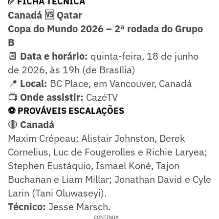
✅ FICHA TÉCNICA
Canadá 🆚 Qatar
Copa do Mundo 2026 – 2ª rodada do Grupo
B
📆
Data e horário:
quinta-feira, 18 de junho
de 2026, às 19h (de Brasília)
📍
Local:
BC Place, em Vancouver, Canadá
📺
Onde assistir:
CazéTV
⚽ PROVÁVEIS ESCALAÇÕES
🔴
Canadá
Maxim Crépeau; Alistair Johnston, Derek
Cornelius, Luc de Fougerolles e Richie Laryea;
Stephen Eustáquio, Ismael Koné, Tajon
Buchanan e Liam Millar; Jonathan David e Cyle
Larin (Tani Oluwaseyi).
Técnico:
Jesse Marsch.
CONTINUA