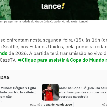
tam pela primeira rodada do Grupo G da Copa do Mundo (Arte: Lance!)
se enfrentam nesta segunda-feira (15), às 16h (de 
 Seattle, nos Estados Unidos, pela primeira roda
ndo
de 2026. A partida terá transmissão ao vivo d
 CazéTV.
➡️Clique para assistir à Copa do Mundo
ADAS
 Mundo: Bélgica x Egito
Calor na Copa: Bélgica usa sau
tado por trio brasileiro;
e banhos quentes como armas
uem são
secretas na estreia
6
Há 1 mês
Copa do Mundo 2026
Há 