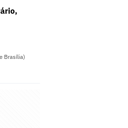
ário,
 Brasília)