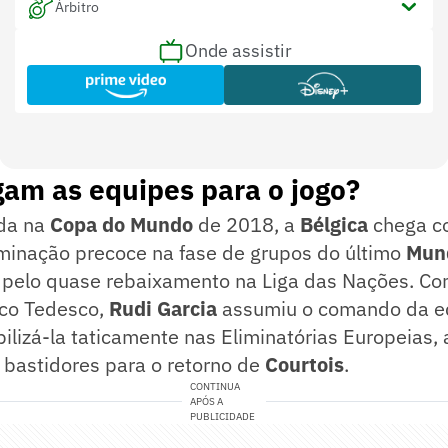
Árbitro
Onde assistir
am as equipes para o jogo?
ada na
Copa do Mundo
de 2018, a
Bélgica
chega c
iminação precoce na fase de grupos do último
Mun
a pelo quase rebaixamento na Liga das Nações. C
co Tedesco,
Rudi Garcia
assumiu o comando da e
ilizá-la taticamente nas Eliminatórias Europeias, 
 bastidores para o retorno de
Courtois
.
CONTINUA
APÓS A
PUBLICIDADE