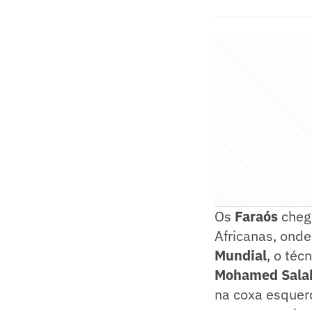
Os
Faraós
chega
Africanas, onde
Mundial
, o téc
Mohamed Sala
na coxa esquer