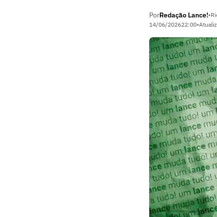
Por
Redação Lance!
•
Ri
14/06/2026
22:00
•
Atuali