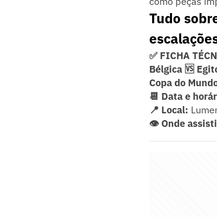
como peças imp
Tudo sobre 
escalações 
✅ FICHA TÉC
Bélgica 🆚 Egit
Copa do Mundo
📆 Data e horá
📍 Local:
Lumen 
👁️ Onde assist