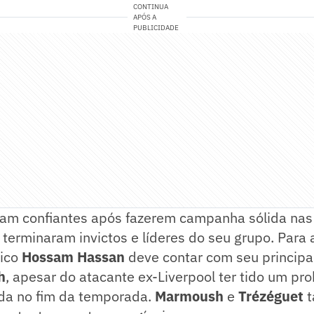
CONTINUA
APÓS A
PUBLICIDADE
m confiantes após fazerem campanha sólida nas 
 terminaram invictos e líderes do seu grupo. Para 
nico
Hossam Hassan
deve contar com seu principal
h
, apesar do atacante ex-Liverpool ter tido um p
da no fim da temporada.
Marmoush
e
Trézéguet
t