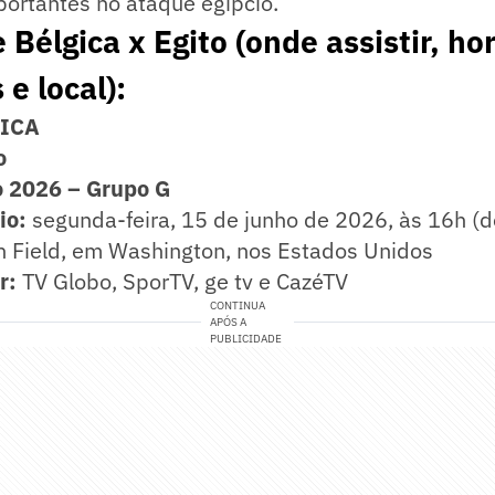
ortantes no ataque egípcio.
Bélgica x Egito (onde assistir, hor
e local):
NICA
o
 2026 – Grupo G
rio:
segunda-feira, 15 de junho de 2026, às 16h (de
Field, em Washington, nos Estados Unidos
ir:
TV Globo, SporTV, ge tv e CazéTV
CONTINUA
APÓS A
PUBLICIDADE