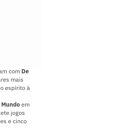
tam com
De
ares mais
o espírito à
o Mundo
em
sete jogos
es e cinco