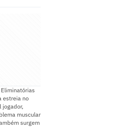
Eliminatórias
a estreia no
 jogador,
roblema muscular
ambém surgem