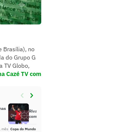
Brasília), no
da do Grupo G
a TV Globo,
 na Cazé TV com
nas
Rival do Brasil, Salah troca camisa
com craque da NFL
1 mês
Copa do Mundo 2026
Há 1 mês