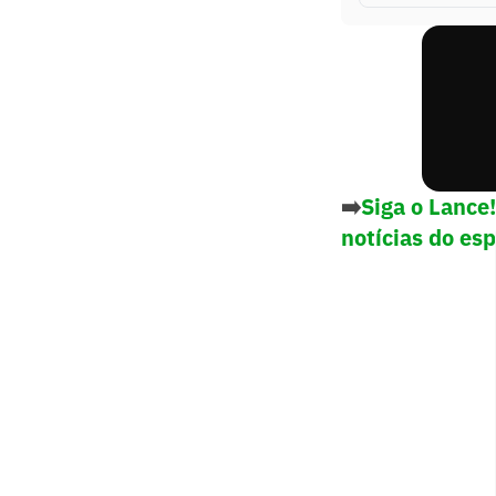
➡️
Siga o Lance
notícias do es