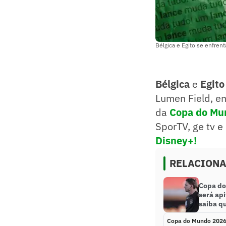
Bélgica e Egito se enfren
Bélgica
e
Egito
Lumen Field, em
da
Copa do Mu
SporTV, ge tv e
Disney+!
RELACION
Copa do
será api
saiba q
Copa do Mundo 202