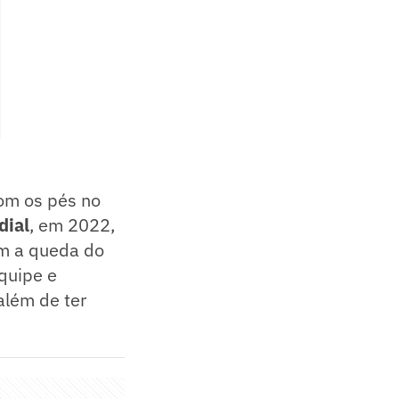
om os pés no
dial
, em 2022,
om a queda do
quipe e
além de ter