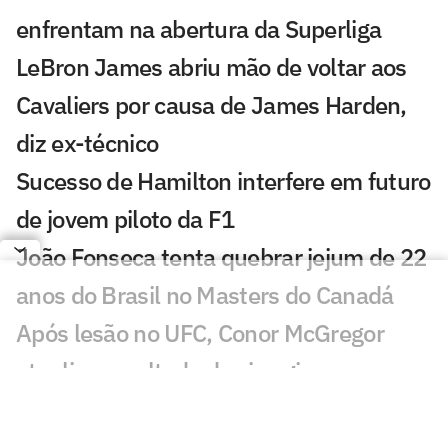
enfrentam na abertura da Superliga
LeBron James abriu mão de voltar aos
Cavaliers por causa de James Harden,
diz ex-técnico
Sucesso de Hamilton interfere em futuro
de jovem piloto da F1
João Fonseca tenta quebrar jejum de 22
anos do Brasil no Masters do Canadá
Após lesão no UFC, Conor McGregor
atualiza resultado da cirurgia
Brasil conquista ouro no Mundial Sub-
20 de atletismo