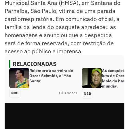
Municipal Santa Ana (HMSA), em Santana do
Parnaíba, São Paulo, vítima de uma parada
cardiorrespiratória. Em comunicado oficial, a
família da lenda do basquete agradeceu as
homenagens e anunciou que a despedida
será de forma reservada, com restrição de
acesso ao público e imprensa.
RELACIONADAS
Relembre a carreira de
As conquistas,
Oscar Schmidt, o ‘Mão
luta de Oscar
Santa’
ídolo do basq
mundial
NBB
Há 3 meses
NBB