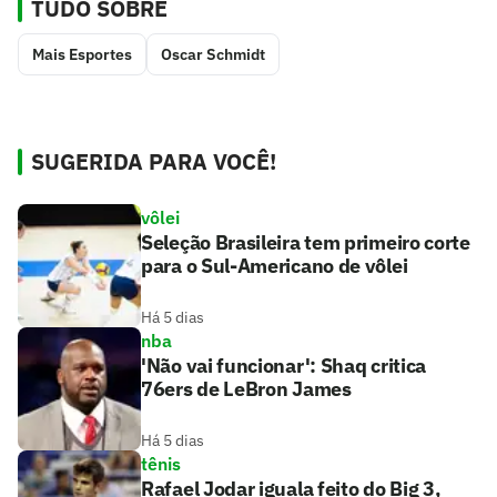
TUDO SOBRE
Mais Esportes
Oscar Schmidt
SUGERIDA PARA VOCÊ!
vôlei
Seleção Brasileira tem primeiro corte
para o Sul-Americano de vôlei
Há 5 dias
nba
'Não vai funcionar': Shaq critica
76ers de LeBron James
Há 5 dias
tênis
Rafael Jodar iguala feito do Big 3,