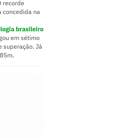
O recorde
a concedida na
logia brasileiro
rgou em sétimo
e superação. Já
5,85m.