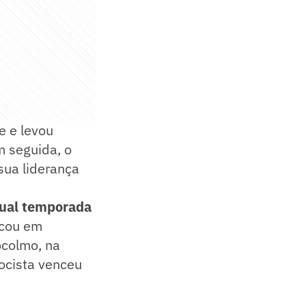
e e levou
m seguida, o
sua liderança
tual temporada
ficou em
ocolmo, na
ocista venceu