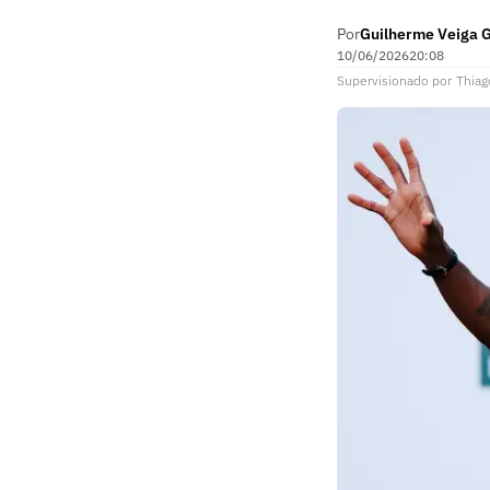
Por
Guilherme Veiga 
10/06/2026
20:08
Supervisionado
por
Thiag