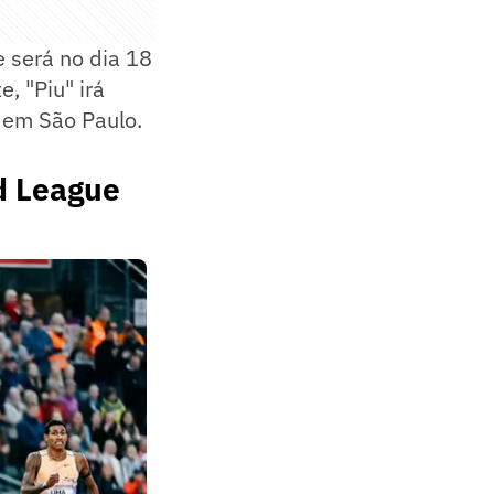
 será no dia 18
, "Piu" irá
, em São Paulo.
d League