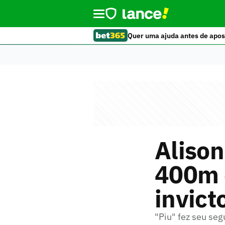
Quer uma ajuda antes de apos
Alison
400m 
invic
"Piu" fez seu se