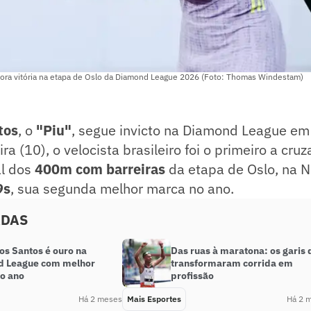
ra vitória na etapa de Oslo da Diamond League 2026 (Foto: Thomas Windestam)
tos
, o
"Piu"
, segue invicto na Diamond League em
ra (10), o velocista brasileiro foi o primeiro a cruz
al dos
400m com barreiras
da etapa de Oslo, na 
9s
, sua segunda melhor marca no ano.
ADAS
os Santos é ouro na
Das ruas à maratona: os garis 
 League com melhor
transformaram corrida em
o ano
profissão
Há 2 meses
Mais Esportes
Há 2 