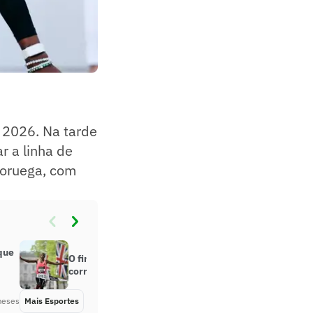
 2026. Na tarde
ar a linha de
Noruega, com
que
O fim do impossível: como atletas
correram maratona abaixo de 2h
meses
Mais Esportes
Há 3 meses