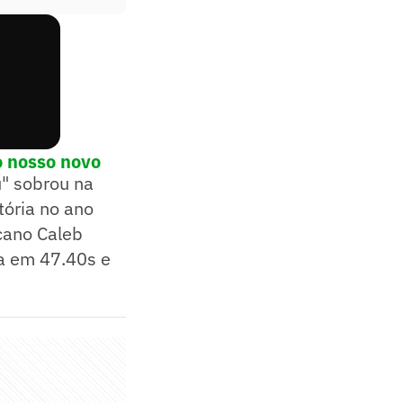
o nosso novo
u" sobrou na
tória no ano
cano Caleb
va em 47.40s e