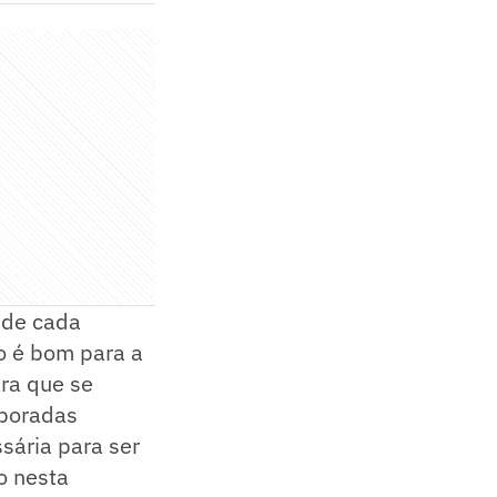
 de cada
so é bom para a
ra que se
mporadas
ssária para ser
o nesta