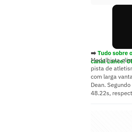
➡️
Tudo sobre 
Medalhista olí
canal Lance! O
pista de atleti
com larga vant
Dean. Segundo e
48.22s, respec