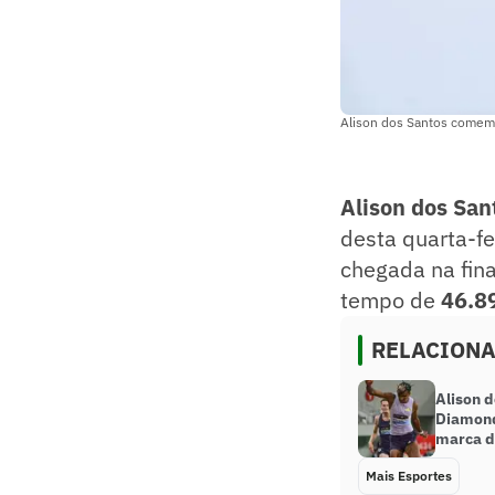
Alison dos Santos comemo
Alison dos San
desta quarta-fei
chegada na fin
tempo de
46.8
RELACION
Alison d
Diamond
marca d
Mais Esportes