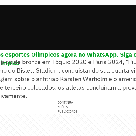
os esportes Olímpicos agora no WhatsApp. Siga 
mpico de bronze em Tóquio 2020 e Paris 2024, "Pi
límpico
smo do Bislett Stadium, conquistando sua quarta vi
agem sobre o anfitrião Karsten Warholm e o ameri
 terceiro colocados, os atletas concluíram a pro
tivamente.
CONTINUA
APÓS A
PUBLICIDADE