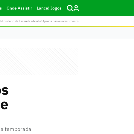
s
Onde Assistir
Lance! Jogos
Ministério da Fazenda adverte: Aposta não é investimento
os
ue
e
 na temporada