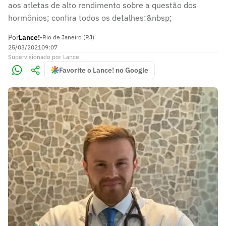
aos atletas de alto rendimento sobre a questão dos
hormônios; confira todos os detalhes:&nbsp;
Por
Lance!
•
Rio de Janeiro (RJ)
25/03/2021
09:07
Supervisionado
por
Lance!
Favorite o Lance! no Google