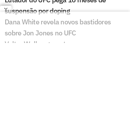
suspensão por doping
Dana White revela novos bastidores
sobre Jon Jones no UFC
Valter Walker garante que russo
'passaria o carro' em Alex Poatan no
UFC
Alex Poatan provoca árbitro após
demissão de brasileiro do UFC
Conor McGregor exige anulação de
derrota no UFC 329; entenda
Borrachinha nega luta contra ex-