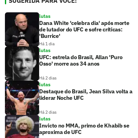
SUGERIDA PARA VOCÊ!
lutas
Dana White 'celebra dia' após morte
de lutador do UFC e sofre críticas:
'Burrice'
Há 1 dia
lutas
UFC: estrela do Brasil, Allan 'Puro
Osso' morre aos 34 anos
Há 2 dias
lutas
Destaque do Brasil, Jean Silva volta a
liderar Noche UFC
Há 2 dias
lutas
Invicto no MMA, primo de Khabib se
aproxima de UFC