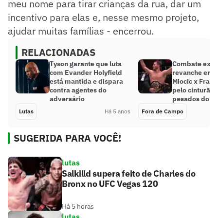
meu nome para tirar crianças da rua, dar um
incentivo para elas e, nesse mesmo projeto,
ajudar muitas famílias - encerrou.
RELACIONADAS
Tyson garante que luta
Combate exib
com Evander Holyfield
revanche entr
está mantida e dispara
Miocic x Fran
contra agentes do
pelo cinturão 
adversário
pesados do U
Lutas
Há 5 anos
Fora de Campo
SUGERIDA PARA VOCÊ!
lutas
Salkilld supera feito de Charles do
Bronx no UFC Vegas 120
Há 5 horas
lutas