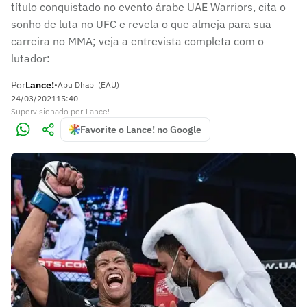
título conquistado no evento árabe UAE Warriors, cita o
sonho de luta no UFC e revela o que almeja para sua
carreira no MMA; veja a entrevista completa com o
lutador:
Por
Lance!
•
Abu Dhabi (EAU)
24/03/2021
15:40
Supervisionado
por
Lance!
Favorite o Lance! no Google