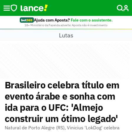
Ajuda com Aposta?
Fale com o assistente.
18+ Ministério da Fazenda adverte: Aposta não é investimento
Lutas
Brasileiro celebra título em
evento árabe e sonha com
ida para o UFC: 'Almejo
construir um ótimo legado'
Natural de Porto Alegre (RS), Vinicius 'LokDog' celebra