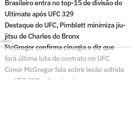
Brasileiro entra no top-15 de divisão do
Ultimate após UFC 329
Destaque do UFC, Pimblett minimiza jiu-
jitsu de Charles do Bronx
McGregor confirma cirurgia e diz que
fará última luta do contrato no UFC
Conor McGregor fala sobre lesão sofrida
no UFC 329 pela primeira vez
McGregor ficará quanto tempo fora do
UFC? Entenda a grave lesão sofrida no
UFC 329
Alex Poatan e Jon Jones se encontram