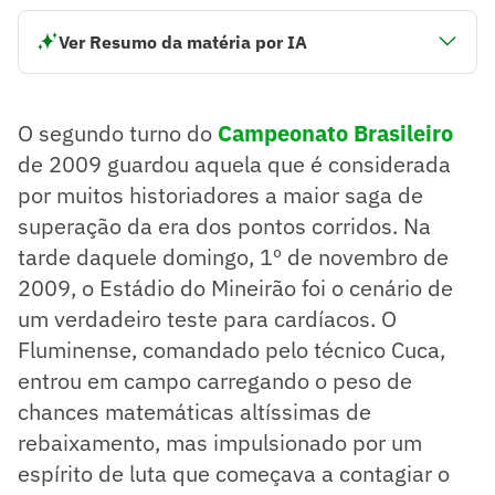
Ver Resumo da matéria por IA
Fluminense vence o Cruzeiro por 3 a 2 no Campeonato
Brasileiro de 2009.
Jogo ocorreu no Mineirão em 1º de novembro de 2009.
O segundo turno do
Campeonato Brasileiro
Cruzeiro abriu 2 a 0 no primeiro tempo, mas Fluminense
reagiu no segundo.
de 2009 guardou aquela que é considerada
Resumo supervisionado pelo jornalista!
por muitos historiadores a maior saga de
superação da era dos pontos corridos. Na
tarde daquele domingo, 1º de novembro de
2009, o Estádio do Mineirão foi o cenário de
um verdadeiro teste para cardíacos. O
Fluminense, comandado pelo técnico Cuca,
entrou em campo carregando o peso de
chances matemáticas altíssimas de
rebaixamento, mas impulsionado por um
espírito de luta que começava a contagiar o