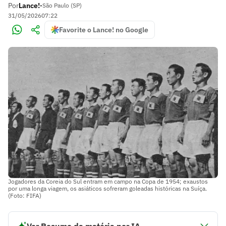
Por
Lance!
•
São Paulo (SP)
31/05/2026
07:22
Favorite o Lance! no Google
Jogadores da Coreia do Sul entram em campo na Copa de 1954; exaustos
por uma longa viagem, os asiáticos sofreram goleadas históricas na Suíça.
(Foto: FIFA)
Ver Resumo da matéria por IA