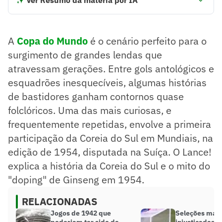
A história da Coreia do Sul na Copa de 1954 é marcada por
mitos e realidade.
Circulou a lenda do 'doping de ginseng', mas a verdade é
A
Copa do Mundo
é o cenário perfeito para o
que os jogadores enfrentaram exaustão extrema.
A seleção sul-coreana sofreu duas goleadas: 9 a 0 para a
surgimento de grandes lendas que
Hungria e 7 a 0 para a Turquia.
atravessam gerações. Entre gols antológicos e
Resumo supervisionado pelo jornalista!
esquadrões inesquecíveis, algumas histórias
de bastidores ganham contornos quase
folclóricos. Uma das mais curiosas, e
frequentemente repetidas, envolve a primeira
participação da Coreia do Sul em Mundiais, na
edição de 1954, disputada na Suíça. O Lance!
explica a história da Coreia do Sul e o mito do
"doping" de Ginseng em 1954.
RELACIONADAS
Jogos de 1942 que
Seleções mais
poderiam ter sido da
injustiçadas 