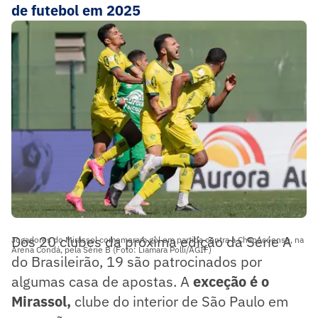
de futebol em 2025
Dos 20 clubes da próxima edição da Série A
Jogadores do Mirassol comemoram gol em partida contra a Chapecoense, na
Arena Condá, pela Série B (Foto: Liamara Polli/AGIF)
do Brasileirão, 19 são patrocinados por
algumas casa de apostas. A
exceção é o
Mirassol,
clube do interior de São Paulo em