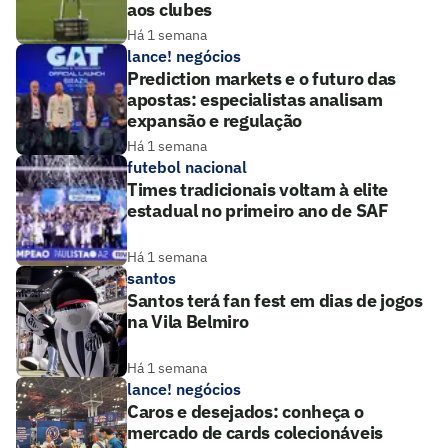
aos clubes
Há 1 semana
lance! negócios
Prediction markets e o futuro das
apostas: especialistas analisam
expansão e regulação
Há 1 semana
futebol nacional
Times tradicionais voltam à elite
estadual no primeiro ano de SAF
Há 1 semana
santos
Santos terá fan fest em dias de jogos
na Vila Belmiro
Há 1 semana
lance! negócios
Caros e desejados: conheça o
mercado de cards colecionáveis