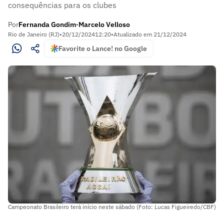
consequências para os clubes
Por
Fernanda Gondim
Marcelo Velloso
•
Rio de Janeiro (RJ)
•
20/12/2024
12:20
•
Atualizado em
21/12/2024
Favorite o Lance! no Google
Campeonato Brasileiro terá início neste sábado (Foto: Lucas Figueiredo/CBF)