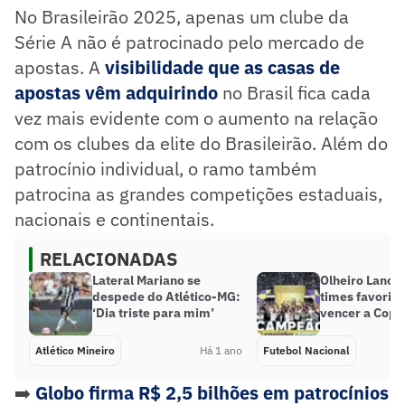
No Brasileirão 2025, apenas um clube da
Série A não é patrocinado pelo mercado de
apostas. A
visibilidade que as casas de
apostas vêm adquirindo
no Brasil fica cada
vez mais evidente com o aumento na relação
com os clubes da elite do Brasileirão. Além do
patrocínio individual, o ramo também
patrocina as grandes competições estaduais,
nacionais e continentais.
RELACIONADAS
Lateral Mariano se
Olheiro Lance!
despede do Atlético-MG:
times favorito
‘Dia triste para mim’
vencer a Copi
Atlético Mineiro
Há 1 ano
Futebol Nacional
➡️
Globo firma R$ 2,5 bilhões em patrocínios