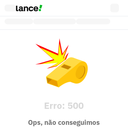
Erro:
500
Ops, não conseguimos