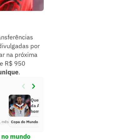
ansferências
 divulgadas por
tar na próxima
de R$ 950
unique
.
Quem é o camisa 9 ‘desconhecido’
da Alemanha na Copa que
homenageou Ronaldo e o penta
1 mês
Copa do Mundo
Há 1 mês
ol no mundo