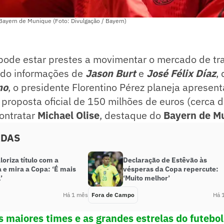
Bayern de Munique (Foto: Divulgação / Bayern)
ode estar prestes a movimentar o mercado de tr
ndo informações de
Jason Burt
e
José Félix Díaz
,
no
, o presidente Florentino Pérez planeja apresen
 proposta oficial de 150 milhões de euros (cerca 
contratar
Michael Olise
, destaque do
Bayern de M
ADAS
loriza título com a
Declaração de Estêvão às
 e mira a Copa: ‘É mais
vésperas da Copa repercute:
’
‘Muito melhor’
Há 1 mês
Fora de Campo
Há 
s maiores times e as grandes estrelas do futeb