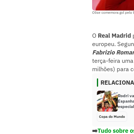
Olise comemora gol pelo 
O
Real Madrid
p
europeu. Segu
Fabrizio Roma
terça-feira uma
milhões) para 
RELACION
Rodri va
Espanha
especial
Copa do Mundo
➡️
Tudo sobre o