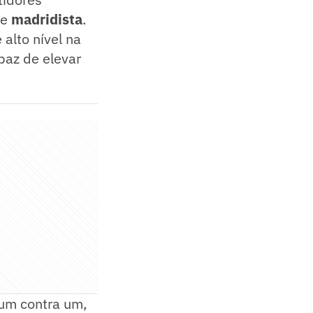
te
madridista
.
alto nível na
paz de elevar
 um contra um,