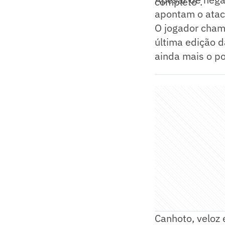
completo".
apontam o atac
O jogador cham
última edição 
ainda mais o po
Canhoto, veloz