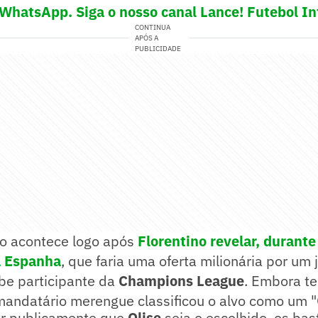
 WhatsApp. Siga o nosso canal Lance! Futebol In
CONTINUA
APÓS A
PUBLICIDADE
 acontece logo após
Florentino revelar, durant
a Espanha
, que faria uma oferta milionária por um
be participante da
Champions League
. Embora te
mandatário merengue classificou o alvo como um "
r publicamente que
Olise
seja o escolhido, os bas