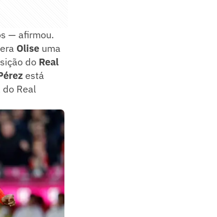
s — afirmou.
dera
Olise
uma
osição do
Real
 Pérez
está
a do Real