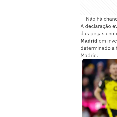
— Não há chanc
A declaração ev
das peças centr
Madrid
em inve
determinado a t
Madrid.