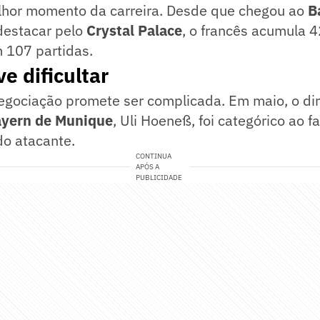
lhor momento da carreira. Desde que chegou ao
B
destacar pelo
Crystal Palace
, o francês acumula 4
 107 partidas.
e dificultar
egociação promete ser complicada. Em maio, o di
yern de Munique
, Uli Hoeneß, foi categórico ao f
do atacante.
CONTINUA
APÓS A
PUBLICIDADE