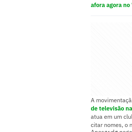
afora agora no
A movimentação
de televisão n
atua em um clu
citar nomes, o 
Apesar de nega