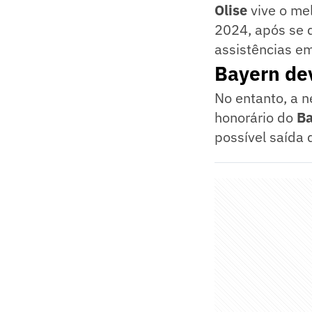
Olise
vive o me
2024, após se 
assistências em
Bayern dev
No entanto, a n
honorário do
Ba
possível saída 