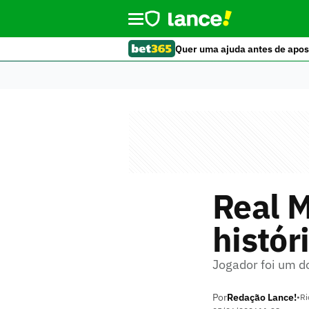
Quer uma ajuda antes de apos
Real M
histór
Jogador foi um d
Por
Redação Lance!
•
Ri