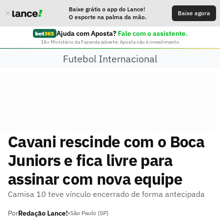
Baixe grátis o app do Lance!
Baixe agora
O esporte na palma da mão.
Ajuda com Aposta?
Fale com o assistente.
18+ Ministério da Fazenda adverte: Aposta não é investimento
Futebol Internacional
Cavani rescinde com o Boca
Juniors e fica livre para
assinar com nova equipe
Camisa 10 teve vínculo encerrado de forma antecipada
Por
Redação Lance!
•
São Paulo (SP)