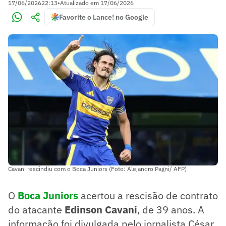
17/06/2026
22:13
•
Atualizado em
17/06/2026
Favorite o Lance! no Google
Cavani rescindiu com o Boca Juniors (Foto: Alejandro Pagni/ AFP)
O
Boca Juniors
acertou a rescisão de contrato
do atacante
Edinson Cavani
, de 39 anos. A
informação foi divulgada pelo jornalista César