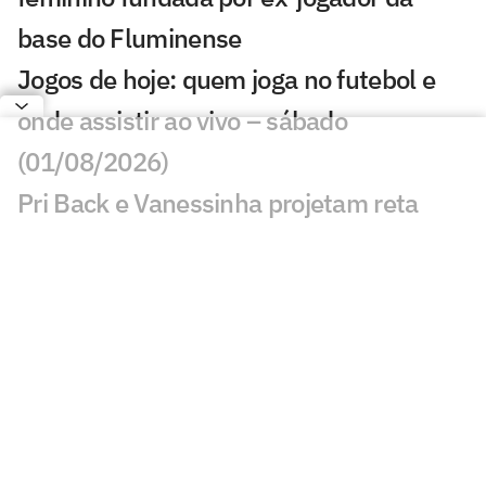
base do Fluminense
Jogos de hoje: quem joga no futebol e
onde assistir ao vivo – sábado
(01/08/2026)
Pri Back e Vanessinha projetam reta
decisiva do Cruzeiro no Brasileirão
Feminino
Base das Gurias Coloradas conquista
bicampeonato gaúcho Sub-20; veja
como foi
'Caminho certo antes da velocidade': a