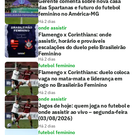
Gerente comenta sobre nova casa
das Spartanas e futuro do futebol
feminino no América-MG
Há 2 dias
onde assistir
Flamengo x Corinthians: onde
assistir, horário e prováveis
escalações do duelo pelo Brasileirão
Feminino
Há 2 dias
futebol feminino
Flamengo x Corinthians: duelo coloca
vaga no mata-mata e liderança em
jogo no Brasileirão Feminino
Há 2 dias
onde assistir
Jogos de hoje: quem joga no futebol e
onde assistir ao vivo – segunda-feira
(03/08/2026)
Há 2 dias
futebol feminino