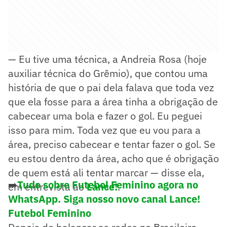
— Eu tive uma técnica, a Andreia Rosa (hoje
auxiliar técnica do Grêmio), que contou uma
história de que o pai dela falava que toda vez
que ela fosse para a área tinha a obrigação de
cabecear uma bola e fazer o gol. Eu peguei
isso para mim. Toda vez que eu vou para a
área, preciso cabecear e tentar fazer o gol. Se
eu estou dentro da área, acho que é obrigação
de quem está ali tentar marcar — disse ela,
➡️
Tudo sobre Futebol Feminino agora no
em entrevista ao
Lance!
.
WhatsApp. Siga nosso novo canal Lance!
Futebol Feminino