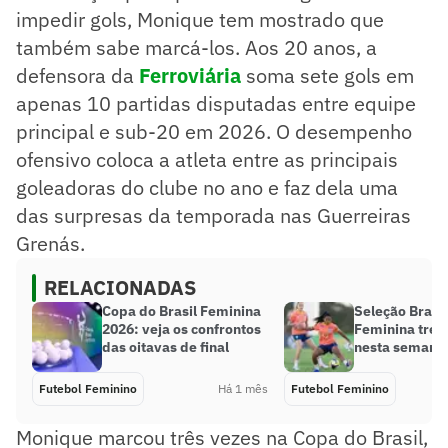
impedir gols, Monique tem mostrado que
também sabe marcá-los. Aos 20 anos, a
defensora da
Ferroviária
soma sete gols em
apenas 10 partidas disputadas entre equipe
principal e sub-20 em 2026. O desempenho
ofensivo coloca a atleta entre as principais
goleadoras do clube no ano e faz dela uma
das surpresas da temporada nas Guerreiras
Grenás.
RELACIONADAS
Copa do Brasil Feminina
Seleção Brasil
2026: veja os confrontos
Feminina trei
das oitavas de final
nesta semana
Futebol Feminino
Há 1 mês
Futebol Feminino
Monique marcou três vezes na Copa do Brasil,