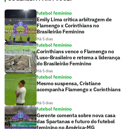
futebol feminino
Emily Lima critica arbitragem de
Flamengo x Corinthians no
Brasileirão Feminino
Há 5 dias
futebol feminino
Corinthians vence o Flamengo no
Luso-Brasileiro e retoma a liderança
do Brasileirão Feminino
Há 5 dias
futebol feminino
Mesmo suspensa, Cristiane
acompanha Flamengo x Corinthians
Há 5 dias
futebol feminino
Gerente comenta sobre nova casa
das Spartanas e futuro do futebol
feminino no América-MG