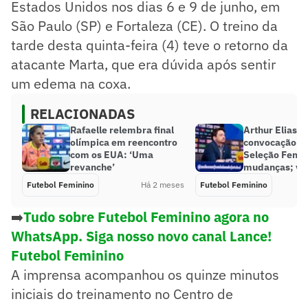
Estados Unidos nos dias 6 e 9 de junho, em
São Paulo (SP) e Fortaleza (CE). O treino da
tarde desta quinta-feira (4) teve o retorno da
atacante Marta, que era dúvida após sentir
um edema na coxa.
RELACIONADAS
Rafaelle relembra final
Arthur Elias f
olímpica em reencontro
convocação ad
com os EUA: ‘Uma
Seleção Femi
revanche’
mudanças; ve
Futebol Feminino
Há 2 meses
Futebol Feminino
➡️
Tudo sobre Futebol Feminino agora no
WhatsApp. Siga nosso novo canal Lance!
Futebol Feminino
A imprensa acompanhou os quinze minutos
iniciais do treinamento no Centro de