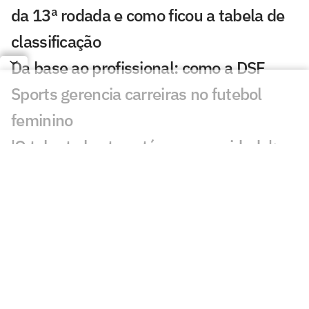
da 13ª rodada e como ficou a tabela de
classificação
Da base ao profissional: como a DSF
Sports gerencia carreiras no futebol
feminino
'O talento bruto está na comunidade': a
estratégia da KL Sports & Business
Women no futebol feminino
Carol Martins celebra gol em vitória do
Bahia e mira sequência no Brasileirão
Feminino
CBF altera a data dos jogos da Copa do