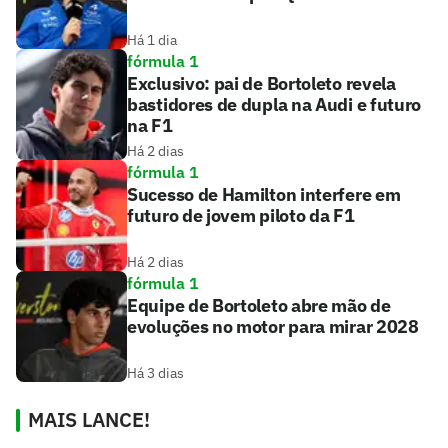
Há 1 dia
fórmula 1
Exclusivo: pai de Bortoleto revela
bastidores de dupla na Audi e futuro
na F1
Há 2 dias
fórmula 1
Sucesso de Hamilton interfere em
futuro de jovem piloto da F1
Há 2 dias
fórmula 1
Equipe de Bortoleto abre mão de
evoluções no motor para mirar 2028
Há 3 dias
MAIS LANCE!