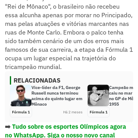
"Rei de Mônaco", o brasileiro não recebeu
essa alcunha apenas por morar no Principado,
mas pelas atuações e vitórias marcantes nas
ruas de Monte Carlo. Embora o palco tenha
sido também cenário de um dos erros mais
famosos de sua carreira, a etapa da Fórmula 1
ocupa um lugar especial na trajetória do
tricampeão mundial.
RELACIONADAS
Vice-líder da F1, George
Campeão mund
Russell nunca terminou
caiu no mar a
acima do quinto lugar em
no GP de Môn
Mônaco
1955
Fórmula 1
Há 2 meses
Fórmula 1
➡️
Tudo sobre os esportes Olímpicos agora
no WhatsApp. Siga o nosso novo canal