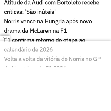
Atitude da Audi com Bortoleto recebe
críticas: 'São inúteis'
Norris vence na Hungria após novo
drama da McLaren na F1
F1 confirma retorno de etapa ao
calendário de 2026
Volta a volta da vitória de Norris no GP
da Hungria pela F1 2026
Exclusivo: Felipe Massa relembra
acidente 'da mola' que mudou sua vida
na F1
Fórmula 1 hoje: horários e onde assistir