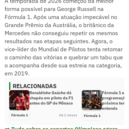
A temporada de 2026 começou da melhor
forma possível para George Russell na
Fórmula 1. Após uma atuação impecável no
Grande Prêmio da Austrália, o britânico da
Mercedes não conseguiu repetir os mesmos
resultados nas etapas seguintes. Agora, o
vice-líder do Mundial de Pilotos tenta retomar
o caminho das vitórias e quebrar um tabu que
o acompanha desde sua estreia na categoria,
em 2019.
RELACIONADAS
Ronaldinho Gaúcho dá
Fórmula 1 amp
chapéu em piloto da F1
programação 
antes do GP de Mônaco
próxima temp
entenda
Fórmula 1
Há 2 meses
Fórmula 1