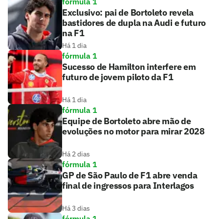
fórmula 1
Exclusivo: pai de Bortoleto revela
bastidores de dupla na Audi e futuro
na F1
Há 1 dia
fórmula 1
Sucesso de Hamilton interfere em
futuro de jovem piloto da F1
Há 1 dia
fórmula 1
Equipe de Bortoleto abre mão de
evoluções no motor para mirar 2028
Há 2 dias
fórmula 1
GP de São Paulo de F1 abre venda
final de ingressos para Interlagos
Há 3 dias
fórmula 1