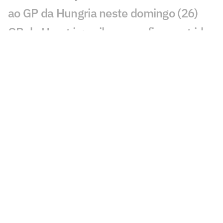
ao GP da Hungria neste domingo (26)
GP da Hungria: saiba como ficou o grid
de largada da corrida na F1
Hamilton e Antonelli são punidos pela
F1 e despencam no grid do GP da
Hungria
Norris faz a pole na Hungria, e Bortoleto
cai no grid da F1 2026
Volta a volta da pole de Norris no GP da
Hungria pela F1 2026
De novato a piloto do dia: estreia de
Bortoleto na Hungria marca feito inédito