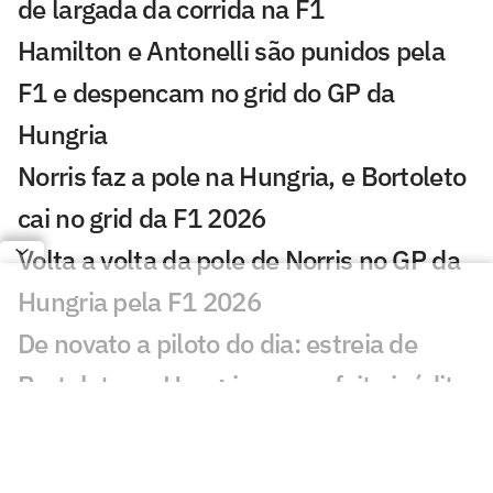
de largada da corrida na F1
Hamilton e Antonelli são punidos pela
F1 e despencam no grid do GP da
Hungria
Norris faz a pole na Hungria, e Bortoleto
cai no grid da F1 2026
Volta a volta da pole de Norris no GP da
Hungria pela F1 2026
De novato a piloto do dia: estreia de
Bortoleto na Hungria marca feito inédito
Domínio na F1 transforma Hungria em
segunda casa de Hamilton