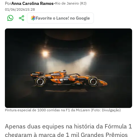
Por
Anna Carolina Ramos
•
Rio de Janeiro (RJ)
01/06/2026
15:28
Favorite o Lance! no Google
Pintura especial de 1000 corridas na F1 da McLaren (Foto: Divulgação)
Apenas duas equipes na história da Fórmula 1
chegaram à marca de 1 mil Grandes Prêmios