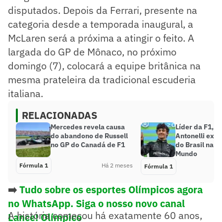
disputados. Depois da Ferrari, presente na
categoria desde a temporada inaugural, a
McLaren será a próxima a atingir o feito. A
largada do GP de Mônaco, no próximo
domingo (7), colocará a equipe britânica na
mesma prateleira da tradicional escuderia
italiana.
RELACIONADAS
Mercedes revela causa
Líder da F1, K
do abandono de Russell
Antonelli exal
no GP do Canadá de F1
do Brasil na C
Mundo
Fórmula 1
Há 2 meses
Fórmula 1
➡️
Tudo sobre os esportes Olímpicos agora
no WhatsApp. Siga o nosso novo canal
A história começou há exatamente 60 anos,
Lance! Olímpico