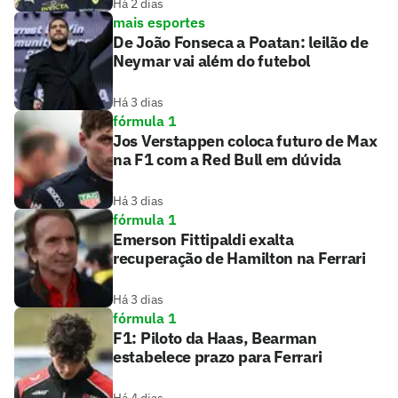
Há 2 dias
mais esportes
De João Fonseca a Poatan: leilão de
Neymar vai além do futebol
Há 3 dias
fórmula 1
Jos Verstappen coloca futuro de Max
na F1 com a Red Bull em dúvida
Há 3 dias
fórmula 1
Emerson Fittipaldi exalta
recuperação de Hamilton na Ferrari
Há 3 dias
fórmula 1
F1: Piloto da Haas, Bearman
estabelece prazo para Ferrari