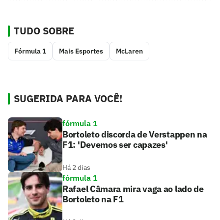
TUDO SOBRE
Fórmula 1
Mais Esportes
McLaren
SUGERIDA PARA VOCÊ!
fórmula 1
Bortoleto discorda de Verstappen na
F1: 'Devemos ser capazes'
Há 2 dias
fórmula 1
Rafael Câmara mira vaga ao lado de
Bortoleto na F1