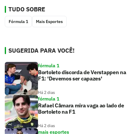
TUDO SOBRE
Fórmula 1
Mais Esportes
SUGERIDA PARA VOCÊ!
fórmula 1
Bortoleto discorda de Verstappen na
F1: 'Devemos ser capazes'
Há 2 dias
fórmula 1
Rafael Câmara mira vaga ao lado de
Bortoleto na F1
Há 2 dias
mais esportes