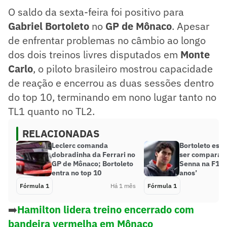
O saldo da sexta-feira foi positivo para
Gabriel Bortoleto
no
GP de Mônaco
. Apesar
de enfrentar problemas no câmbio ao longo
dos dois treinos livres disputados em
Monte
Carlo
, o piloto brasileiro mostrou capacidade
de reação e encerrou as duas sessões dentro
do top 10, terminando em nono lugar tanto no
TL1 quanto no TL2.
RELACIONADAS
Leclerc comanda
Bortoleto esp
dobradinha da Ferrari no
ser comparado
GP de Mônaco; Bortoleto
Senna na F1: ’
entra no top 10
anos’
Fórmula 1
Há 1 mês
Fórmula 1
➡️
Hamilton lidera treino encerrado com
bandeira vermelha em Mônaco