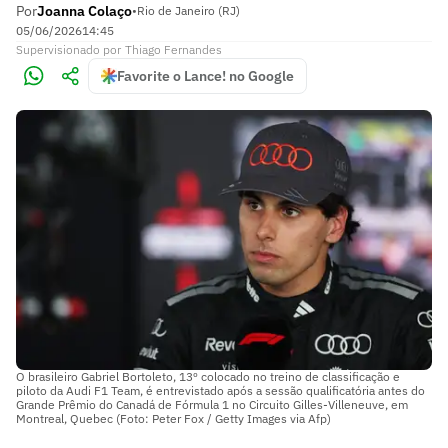
Por
Joanna Colaço
•
Rio de Janeiro (RJ)
05/06/2026
14:45
Supervisionado
por
Thiago Fernandes
Favorite o Lance! no Google
O brasileiro Gabriel Bortoleto, 13º colocado no treino de classificação e
piloto da Audi F1 Team, é entrevistado após a sessão qualificatória antes do
Grande Prêmio do Canadá de Fórmula 1 no Circuito Gilles-Villeneuve, em
Montreal, Quebec (Foto: Peter Fox / Getty Images via Afp)