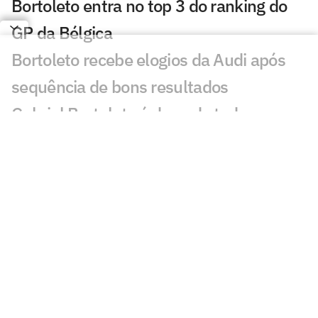
Bortoleto entra no top 3 do ranking do
GP da Bélgica
Bortoleto recebe elogios da Audi após
sequência de bons resultados
Gabriel Bortoleto é dono de todos os
pontos da Audi na F1
Semana de corrida! GP da Hungria fecha
primeira metade da F1 2026
Após abandono, Russell pede 'carro
igual' ao de Antonelli à Mercedes
Estrangeiros reagem aos novos pontos
de Bortoleto na F1: 'Cozinhando'