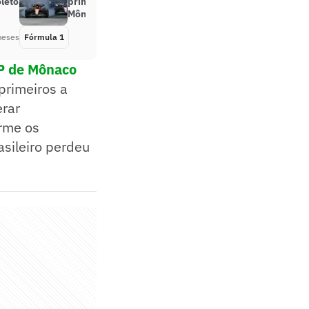
oleto
primeiro treino livre do GP de
Mônaco
meses
Fórmula 1
Há 2 meses
GP de Mônaco
primeiros a
erar
orme os
asileiro perdeu