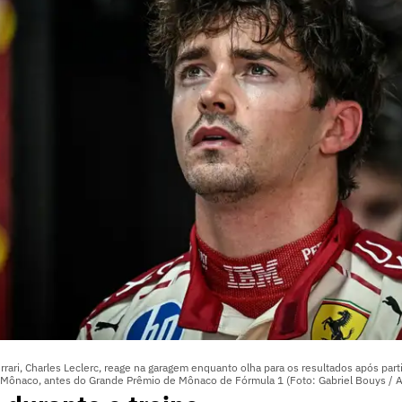
rari, Charles Leclerc, reage na garagem enquanto olha para os resultados após parti
de Mônaco, antes do Grande Prêmio de Mônaco de Fórmula 1 (Foto: Gabriel Bouys / A