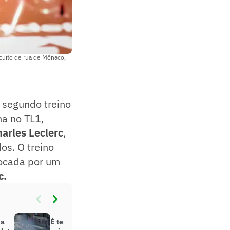
rcuito de rua de Mônaco,
o segundo treino
ha no TL1,
arles Leclerc
,
os. O treino
ocada por um
c.
da
É tempo de Ferrari! Veja como foi o