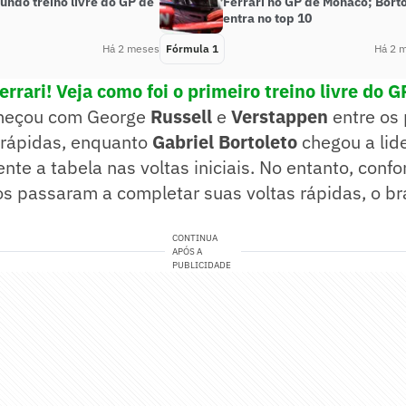
gundo treino livre do GP de
Ferrari no GP de Mônaco; Bort
entra no top 10
Há 2 meses
Fórmula 1
Há 2 
rrari! Veja como foi o primeiro treino livre do 
omeçou com George
Russell
e
Verstappen
entre os 
s rápidas, enquanto
Gabriel Bortoleto
chegou a lid
e a tabela nas voltas iniciais. No entanto, conf
tos passaram a completar suas voltas rápidas, o br
CONTINUA
APÓS A
PUBLICIDADE