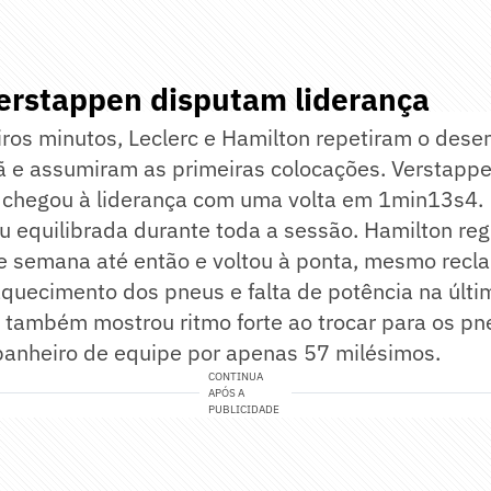
Verstappen disputam liderança
iros minutos, Leclerc e Hamilton repetiram o des
ã e assumiram as primeiras colocações. Verstapp
 chegou à liderança com uma volta em 1min13s4.
u equilibrada durante toda a sessão. Hamilton reg
e semana até então e voltou à ponta, mesmo recl
quecimento dos pneus e falta de potência na últi
rc também mostrou ritmo forte ao trocar para os p
anheiro de equipe por apenas 57 milésimos.
CONTINUA
APÓS A
PUBLICIDADE