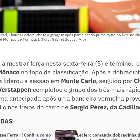
ari, Charles Leclerc, chega à garagem após participar do primeiro treino livre no ci
e Mônaco de Fórmula 1 (Foto: Gabriel Bouys / Afp)
 a mostrar força nesta sexta-feira (5) e terminou 
Mônaco
no topo da classificação. Após a dobradin
n
liderou a sessão em
Monte Carlo
, seguido por
Ch
Verstappen
completou o grupo dos três mais rápid
rma antecipada após uma bandeira vermelha prov
o nos freios do carro de
Sergio Pérez, da Cadilla
ADAS
zes Ferrari! Confira como
Leclerc comanda dobradinha 