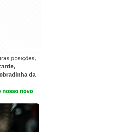
iras posições,
tarde,
dobradinha da
o nosso novo