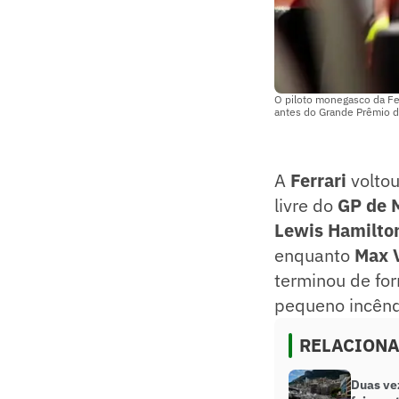
O piloto monegasco da Ferr
antes do Grande Prêmio d
A
Ferrari
voltou
livre do
GP de 
Lewis Hamilto
enquanto
Max 
terminou de fo
pequeno incêndi
RELACION
Duas ve