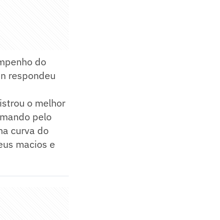
empenho do
en respondeu
istrou o melhor
amando pelo
ma curva do
neus macios e