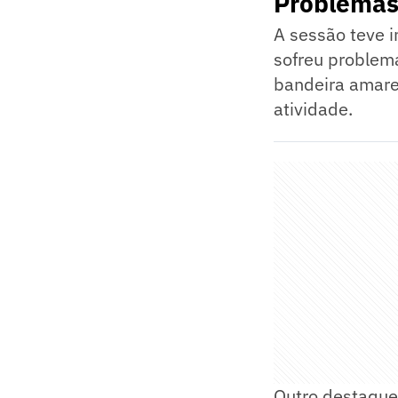
Problemas 
A sessão teve i
sofreu problem
bandeira amarel
atividade.
Outro destaque 