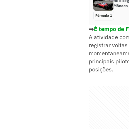
foi o se
Mônaco
Fórmula 1
➡️
É tempo de Fe
A atividade c
registrar volta
momentaneament
principais pilo
posições.