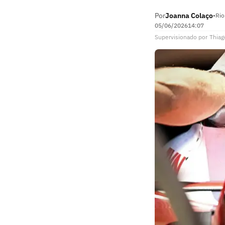
Por
Joanna Colaço
•
Rio
05/06/2026
14:07
Supervisionado
por
Thiag