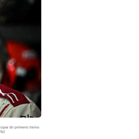
cipar do primeiro treino
fp)