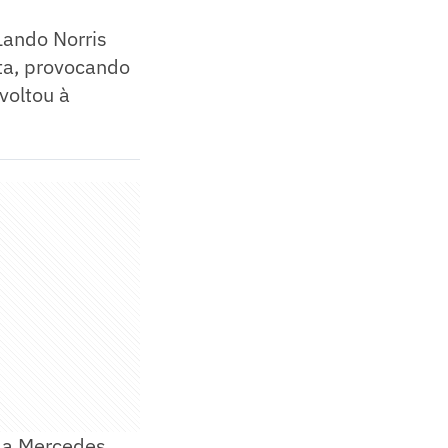
Lando Norris
ta, provocando
voltou à
 da Mercedes