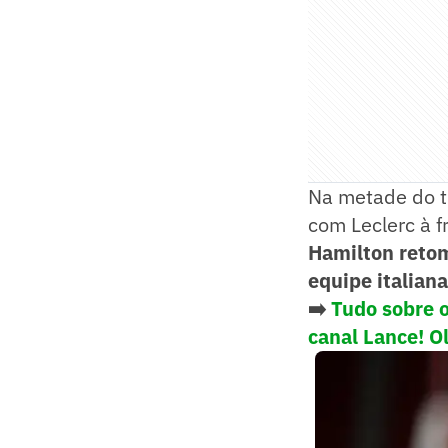
Na metade do t
com Leclerc à f
Hamilton retom
equipe italiana
➡️
Tudo sobre 
canal Lance! O