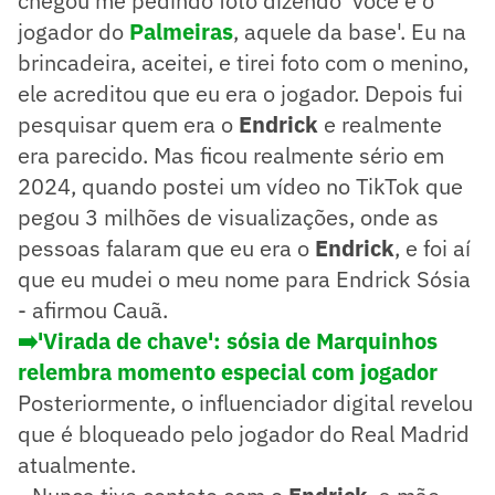
chegou me pedindo foto dizendo 'você é o
jogador do
Palmeiras
, aquele da base'. Eu na
brincadeira, aceitei, e tirei foto com o menino,
ele acreditou que eu era o jogador. Depois fui
pesquisar quem era o
Endrick
e realmente
era parecido. Mas ficou realmente sério em
2024, quando postei um vídeo no TikTok que
pegou 3 milhões de visualizações, onde as
pessoas falaram que eu era o
Endrick
, e foi aí
que eu mudei o meu nome para Endrick Sósia
- afirmou Cauã.
➡️'Virada de chave': sósia de Marquinhos
relembra momento especial com jogador
Posteriormente, o influenciador digital revelou
que é bloqueado pelo jogador do Real Madrid
atualmente.