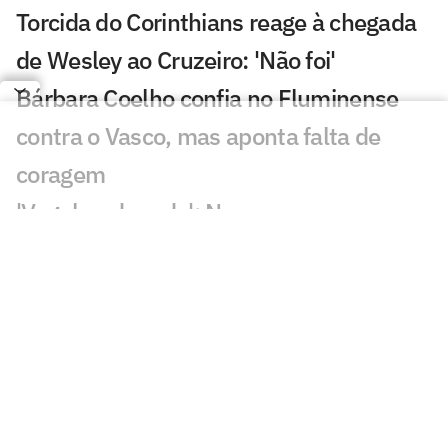
Torcida do Corinthians reage à chegada
de Wesley ao Cruzeiro: 'Não foi'
Bárbara Coelho confia no Fluminense
contra o Vasco, mas aponta falta de
coragem
'Vagabundeando': Neymar provoca
presidente do Remo nas redes
Golaço de Deossa contra o Arsenal
choca torcida do Vasco; veja
Arsenal ou Real? Atitude de Vini Jr agita
torcedores: 'Vem aí'
CineFoot: Festival de cinema de futebol