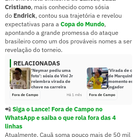
Cristiano
, mais conhecido como sósia
do
Endrick
, contou sua trajetória e revelou
expectativas para a
Copa do Mundo
,
apontando a grande promessa do ataque
brasileiro como um dos prováveis nomes a ser
revelação do torneio.
RELACIONADAS
‘Neymar pediu uma
‘Virada de cha
foto’: sósia de Vini Jr
de Marquinho
relembra virada de
momento espe
chave na carreira
jogador
Fora de Campo
Há 1 mês
Fora de Campo
📲
Siga o Lance! Fora de Campo no
WhatsApp e saiba o que rola fora das 4
linhas
Atualmente, Cauã soma pouco mais de 50 mil