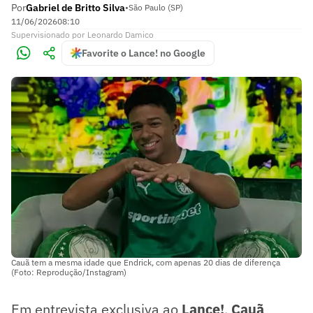
Por
Gabriel de Britto Silva
•
São Paulo (SP)
11/06/2026
08:10
Supervisionado
por
Leonardo Damico
Favorite o Lance! no Google
Cauã tem a mesma idade que Endrick, com apenas 20 dias de diferença
(Foto: Reprodução/Instagram)
Em entrevista exclusiva ao
Lance!
,
Cauã