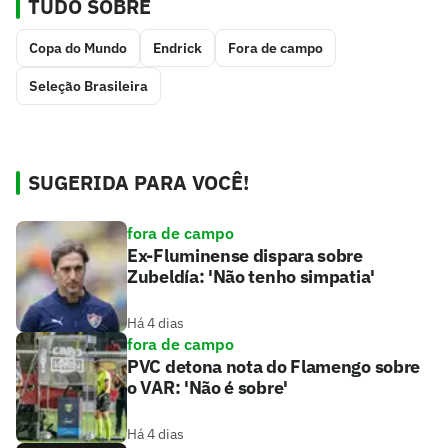
TUDO SOBRE
Copa do Mundo
Endrick
Fora de campo
Seleção Brasileira
SUGERIDA PARA VOCÊ!
fora de campo
Ex-Fluminense dispara sobre
Zubeldía: 'Não tenho simpatia'
Há 4 dias
fora de campo
PVC detona nota do Flamengo sobre
o VAR: 'Não é sobre'
Há 4 dias