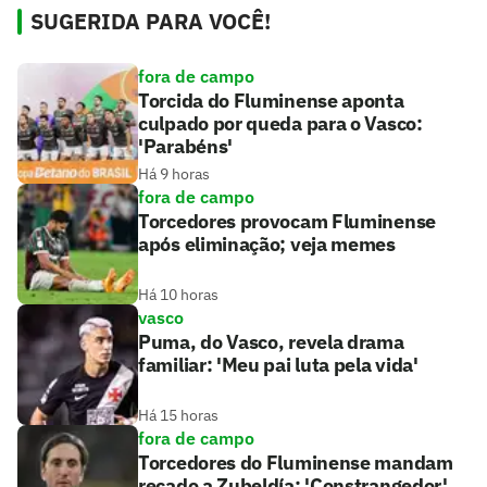
SUGERIDA PARA VOCÊ!
fora de campo
Torcida do Fluminense aponta
culpado por queda para o Vasco:
'Parabéns'
Há 9 horas
fora de campo
Torcedores provocam Fluminense
após eliminação; veja memes
Há 10 horas
vasco
Puma, do Vasco, revela drama
familiar: 'Meu pai luta pela vida'
Há 15 horas
fora de campo
Torcedores do Fluminense mandam
recado a Zubeldía: 'Constrangedor'