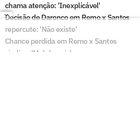
chama atenção: 'Inexplicável'
Decisão de Daronco em Remo x Santos
repercute: 'Não existe'
Chance perdida em Remo x Santos
viraliza: 'Mal demais'
Decisão de Cuca sobre Neymar em
Remo x Santos viraliza: 'Parabéns'
Gol perdido em Juventude x Atlético-
MG causa revolta: 'Vergonha'
Fluminense x Vasco: IA aponta quem
avança na Copa do Brasil
Palestra na Rio Innovation Week aborda