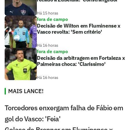
Há 15 horas
fora de campo
Decisão de Wilton em Fluminense x
Vasco revolta: 'Sem critério'
Há 16 horas
fora de campo
Decisão da arbitragem em Fortaleza x
Palmeiras choca: 'Claríssimo'
Há 16 horas
MAIS LANCE!
Torcedores enxergam falha de Fábio em
gol do Vasco: 'Feia'
Golaço de Brenner em Fluminense x