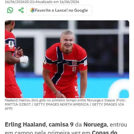
16/06/2026
20:21
•
Atualizado em
16/06/2026
Favorite o Lance! no Google
Haaland marcou dois gols no primeiro tempo entre Noruega e Iraque (Foto:
MATTIA OZBOT / GETTY IMAGES NORTH AMERICA / GETTY IMAGES VIA
AFP)
Erling Haaland
,
camisa 9
da
Noruega
, entrou
em campo pela primeira vez em
Copas do