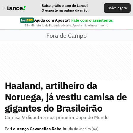
Baixe grátis o app do Lance!
Baixe agora
O esporte na palma da mão.
Ajuda com Aposta?
Fale com o assistente.
18+ Ministério da Fazenda adverte: Aposta não é investimento
Fora de Campo
Haaland, artilheiro da
Noruega, já vestiu camisa de
gigantes do Brasileirão
Camisa 9 disputa a sua primeira Copa do Mundo
Por
Lourenço Cavanellas Rebello
•
Rio de Janeiro (RJ)