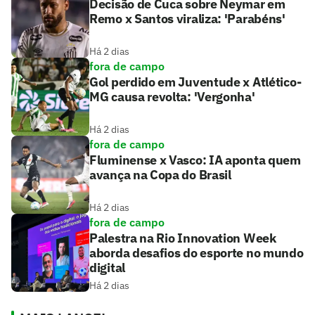
Decisão de Cuca sobre Neymar em
Remo x Santos viraliza: 'Parabéns'
Há 2 dias
fora de campo
Gol perdido em Juventude x Atlético-
MG causa revolta: 'Vergonha'
Há 2 dias
fora de campo
Fluminense x Vasco: IA aponta quem
avança na Copa do Brasil
Há 2 dias
fora de campo
Palestra na Rio Innovation Week
aborda desafios do esporte no mundo
digital
Há 2 dias