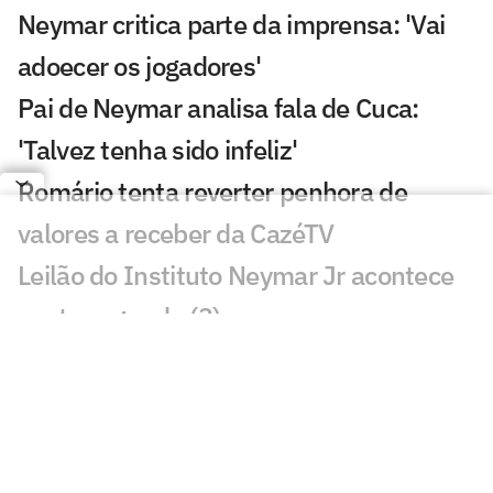
Neymar critica parte da imprensa: 'Vai
adoecer os jogadores'
Pai de Neymar analisa fala de Cuca:
'Talvez tenha sido infeliz'
Romário tenta reverter penhora de
valores a receber da CazéTV
Leilão do Instituto Neymar Jr acontece
nesta segunda (3)
Sensação da Copa, atleta marca em sua
estreia por novo time
Ator processa Casimiro e CazéTV por
danos morais; entenda