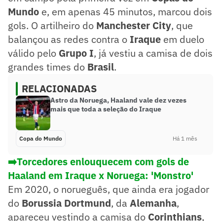
Mundo
e, em apenas 45 minutos, marcou dois
gols. O artilheiro do
Manchester City
, que
balançou as redes contra o
Iraque
em duelo
válido pelo
Grupo I
, já vestiu a camisa de dois
grandes times do
Brasil
.
RELACIONADAS
Astro da Noruega, Haaland vale dez vezes
mais que toda a seleção do Iraque
Copa do Mundo
Há 1 mês
➡️Torcedores enlouquecem com gols de
Haaland em Iraque x Noruega: 'Monstro'
Em 2020, o norueguês, que ainda era jogador
do
Borussia Dortmund
, da
Alemanha
,
apareceu vestindo a camisa do
Corinthians
,