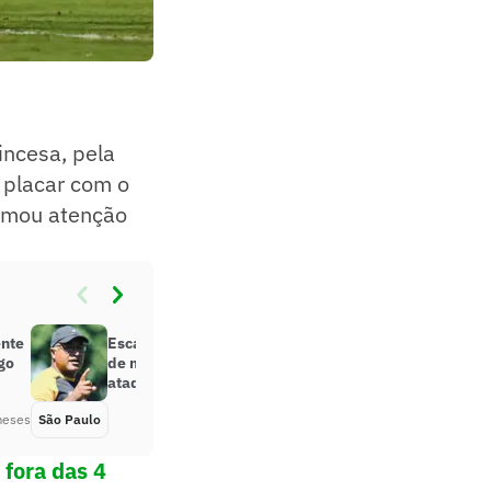
incesa, pela
o placar com o
hamou atenção
nte
Escalação: São Paulo tem retorno
go
de meia, mas segue com baixa no
ataque contra o Mirassol
meses
São Paulo
Há 3 meses
 fora das 4