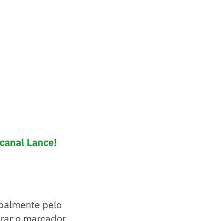
 canal Lance!
palmente pelo
irar o marcador