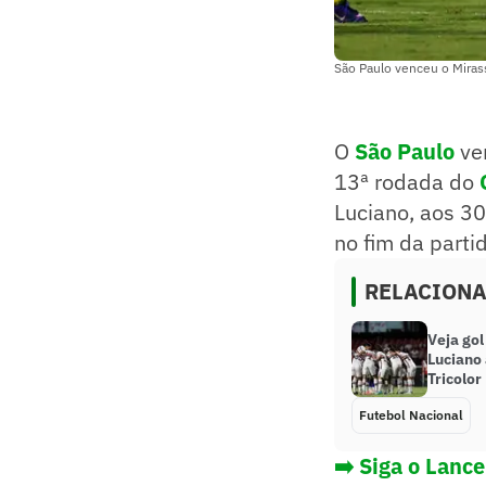
São Paulo venceu o Mirass
O
São Paulo
ve
13ª rodada do
Luciano, aos 3
no fim da parti
RELACION
Veja gol
Luciano 
Tricolor
Futebol Nacional
➡️ Siga o Lanc