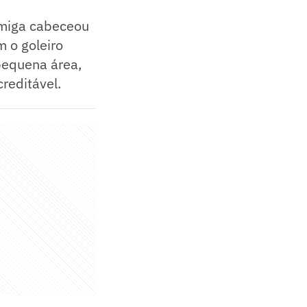
ormiga cabeceou
m o goleiro
pequena área,
reditável.