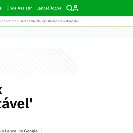
s
Onde Assistir
Lance! Jogos
Ministério da Fazenda adverte: Aposta não é investimento
x
tável'
e o Lance! no Google