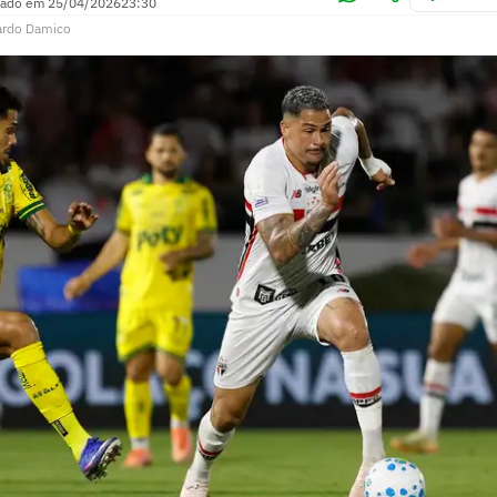
zado em
25/04/2026
23:30
ardo Damico