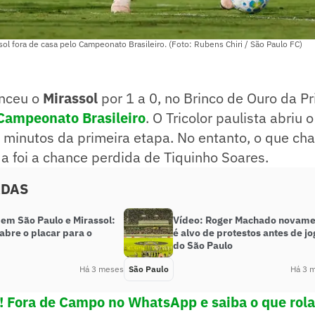
ol fora de casa pelo Campeonato Brasileiro. (Foto: Rubens Chiri / São Paulo FC)
nceu o
Mirassol
por 1 a 0, no Brinco de Ouro da Pr
Campeonato Brasileiro
. O Tricolor paulista abriu 
0 minutos da primeira etapa. No entanto, o que c
da foi a chance perdida de Tiquinho Soares.
ADAS
 em São Paulo e Mirassol:
Vídeo: Roger Machado novame
abre o placar para o
é alvo de protestos antes de jo
do São Paulo
Há 3 meses
São Paulo
Há 3 
e! Fora de Campo no WhatsApp e saiba o que rola