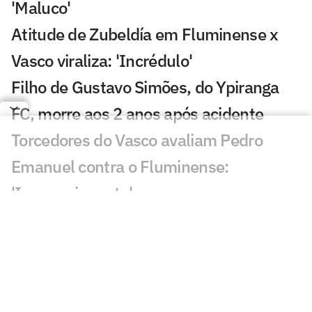
'Maluco'
Atitude de Zubeldía em Fluminense x
Vasco viraliza: 'Incrédulo'
Filho de Gustavo Simões, do Ypiranga
FC, morre aos 2 anos após acidente
Torcedores do Vasco avaliam Pedro
Emanuel contra o Fluminense:
'Impressionante'
Esposa de Andrés Gómez, do Vasco,
desabafa após classificação sobre o
Fluminense
Torcida do Fluminense aponta culpado