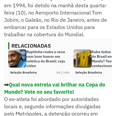
em 1994, foi detido na manhã desta quarta-
feira (10), no Aeroporto Internacional Tom
Jobim, o Galeão, no Rio de Janeiro, antes de
embarcar para os Estados Unidos para
trabalhar na cobertura do Mundial.
RELACIONADAS
Raphinha rouba a cena
Sabe todos os
com bom humor em
do Brasil em 
coletiva do Brasil; veja
Mundo? Teste 
vídeo
conhecimento
Seleção Brasileira
Há 1 mês
Seleção Brasileira
➡️
Qual nova estrela vai brilhar na Copa do
Mundo? Vote no seu favorito!
O ex-atleta foi abordado por autoridades
locais e, segundo informações divulgadas
pelo Metrópoles, a detenção ocorreu em