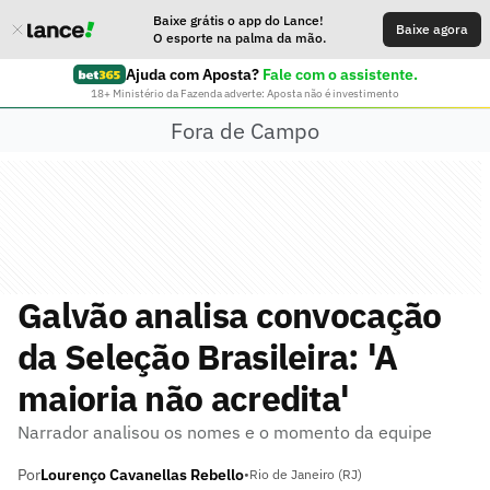
Baixe grátis o app do Lance!
Baixe agora
O esporte na palma da mão.
Ajuda com Aposta?
Fale com o assistente.
18+ Ministério da Fazenda adverte: Aposta não é investimento
Fora de Campo
Galvão analisa convocação
da Seleção Brasileira: 'A
maioria não acredita'
Narrador analisou os nomes e o momento da equipe
Por
Lourenço Cavanellas Rebello
•
Rio de Janeiro (RJ)