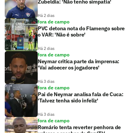
Zubeldía: 'Não tenho simpatia'
Há 2 dias
fora de campo
PVC detona nota do Flamengo sobre
o VAR: 'Não é sobre'
Há 2 dias
fora de campo
Neymar critica parte da imprensa:
'Vai adoecer os jogadores'
Há 3 dias
fora de campo
Pai de Neymar analisa fala de Cuca:
'Talvez tenha sido infeliz'
Há 3 dias
fora de campo
Romário tenta reverter penhora de