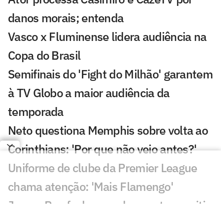
danos morais; entenda
Vasco x Fluminense lidera audiência na
Copa do Brasil
Semifinais do 'Fight do Milhão' garantem
à TV Globo a maior audiência da
temporada
Neto questiona Memphis sobre volta ao
Corinthians: 'Por que não veio antes?'
Uniforme de clube da Premier League
chama atenção: 'Mais Flamengo'
Jovem Pan fecha acordo para transmitir