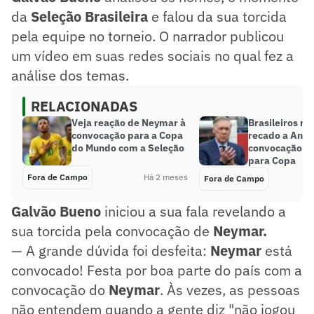
da
Seleção Brasileira
e falou da sua torcida
pela equipe no torneio. O narrador publicou
um vídeo em suas redes sociais no qual fez a
análise dos temas.
RELACIONADAS
Veja reação de Neymar à
Brasileiros 
convocação para a Copa
recado a Ancel
do Mundo com a Seleção
convocação d
para Copa
Fora de Campo
Há 2 meses
Fora de Campo
Galvão Bueno
iniciou a sua fala revelando a
sua torcida pela convocação de
Neymar.
— A grande dúvida foi desfeita:
Neymar
está
convocado! Festa por boa parte do país com a
convocação do
Neymar
. Às vezes, as pessoas
não entendem quando a gente diz "não jogou