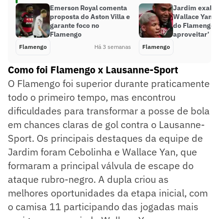
Emerson Royal comenta
Jardim exalta
proposta do Aston Villa e
Wallace Yan ap
garante foco no
do Flamengo: 
Flamengo
aproveitar’
Flamengo
Há 3 semanas
Flamengo
Como foi Flamengo x Lausanne-Sport
O Flamengo foi superior durante praticamente
todo o primeiro tempo, mas encontrou
dificuldades para transformar a posse de bola
em chances claras de gol contra o Lausanne-
Sport. Os principais destaques da equipe de
Jardim foram Cebolinha e Wallace Yan, que
formaram a principal válvula de escape do
ataque rubro-negro. A dupla criou as
melhores oportunidades da etapa inicial, com
o camisa 11 participando das jogadas mais