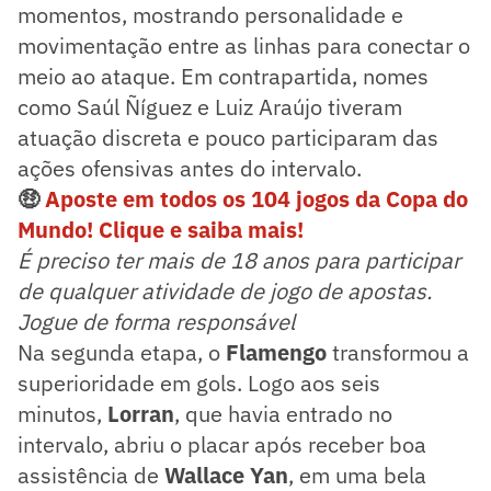
momentos, mostrando personalidade e
movimentação entre as linhas para conectar o
meio ao ataque. Em contrapartida, nomes
como Saúl Ñíguez e Luiz Araújo tiveram
atuação discreta e pouco participaram das
ações ofensivas antes do intervalo.
🤑
Aposte em todos os 104 jogos da Copa do
Mundo! Clique e saiba mais!
É preciso ter mais de 18 anos para participar
de qualquer atividade de jogo de apostas.
Jogue de forma responsável
Na segunda etapa, o
Flamengo
transformou a
superioridade em gols. Logo aos seis
minutos,
Lorran
, que havia entrado no
intervalo, abriu o placar após receber boa
assistência de
Wallace Yan
, em uma bela