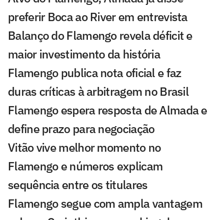
preferir Boca ao River em entrevista
Balanço do Flamengo revela déficit e
maior investimento da história
Flamengo publica nota oficial e faz
duras críticas à arbitragem no Brasil
Flamengo espera resposta de Almada e
define prazo para negociação
Vitão vive melhor momento no
Flamengo e números explicam
sequência entre os titulares
Flamengo segue com ampla vantagem