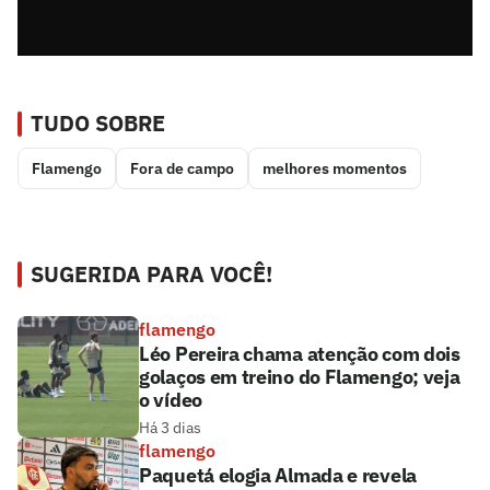
TUDO SOBRE
Flamengo
Fora de campo
melhores momentos
SUGERIDA PARA VOCÊ!
flamengo
Léo Pereira chama atenção com dois
golaços em treino do Flamengo; veja
o vídeo
Há 3 dias
flamengo
Paquetá elogia Almada e revela