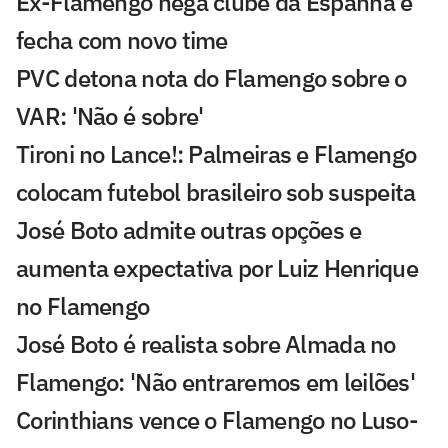
Ex-Flamengo nega clube da Espanha e
fecha com novo time
PVC detona nota do Flamengo sobre o
VAR: 'Não é sobre'
Tironi no Lance!: Palmeiras e Flamengo
colocam futebol brasileiro sob suspeita
José Boto admite outras opções e
aumenta expectativa por Luiz Henrique
no Flamengo
José Boto é realista sobre Almada no
Flamengo: 'Não entraremos em leilões'
Corinthians vence o Flamengo no Luso-