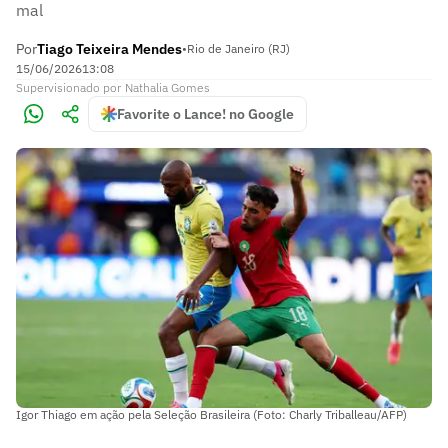
mal
Por
Tiago Teixeira Mendes
•
Rio de Janeiro (RJ)
15/06/2026
13:08
Supervisionado
por
Nathalia Gomes
Favorite o Lance! no Google
Igor Thiago em ação pela Seleção Brasileira (Foto: Charly Triballeau/AFP)