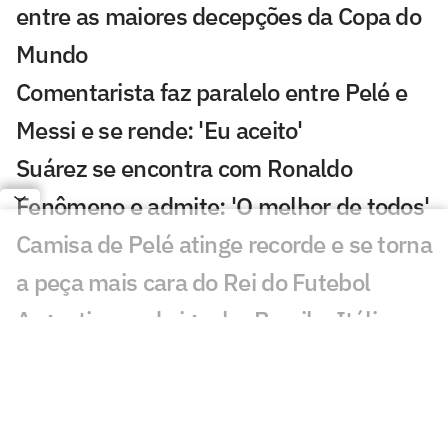
entre as maiores decepções da Copa do
Mundo
Comentarista faz paralelo entre Pelé e
Messi e se rende: 'Eu aceito'
Suárez se encontra com Ronaldo
Fenômeno e admite: 'O melhor de todos'
Camisa de Pelé atinge recorde e se torna
a peça mais cara do Rei do Futebol
Argentina pode igualar Brasil e Itália
com bicampeonato seguido na Copa do
Mundo
Lúcio de Castro: os vendilhões do