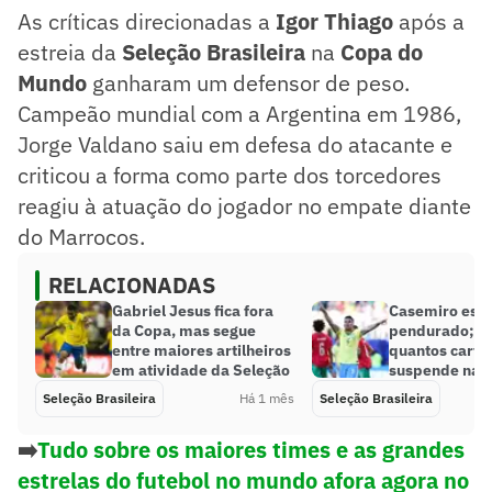
As críticas direcionadas a
Igor Thiago
após a
estreia da
Seleção Brasileira
na
Copa do
Mundo
ganharam um defensor de peso.
Campeão mundial com a Argentina em 1986,
Jorge Valdano saiu em defesa do atacante e
criticou a forma como parte dos torcedores
reagiu à atuação do jogador no empate diante
do Marrocos.
RELACIONADAS
Gabriel Jesus fica fora
Casemiro está
da Copa, mas segue
pendurado; s
entre maiores artilheiros
quantos cartõ
em atividade da Seleção
suspende na 
Seleção Brasileira
Há 1 mês
Seleção Brasileira
➡️
Tudo sobre os maiores times e as grandes
estrelas do futebol no mundo afora agora no