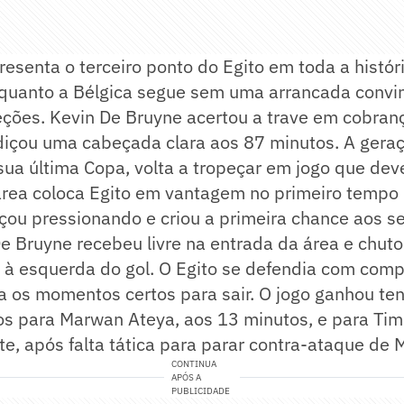
resenta o terceiro ponto do Egito em toda a histór
quanto a Bélgica segue sem uma arrancada convi
eções. Kevin De Bruyne acertou a trave em cobranç
içou uma cabeçada clara aos 87 minutos. A geraç
ua última Copa, volta a tropeçar em jogo que dev
 área coloca Egito em vantagem no primeiro tempo
ou pressionando e criou a primeira chance aos se
 Bruyne recebeu livre na entrada da área e chutou
u à esquerda do gol. O Egito se defendia com com
a os momentos certos para sair. O jogo ganhou t
os para Marwan Ateya, aos 13 minutos, e para Tim
te, após falta tática para parar contra-ataque d
CONTINUA
APÓS A
PUBLICIDADE