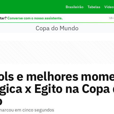
Brasileirão
Tabelas
Vídeo
tar?
Converse com o nosso assistente.
18+ 
Copa do Mundo
gols e melhores mom
gica x Egito na Copa
o
 marcou em cinco segundos