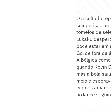
O resultado rep
competição, en
torneios de sel
Lukaku desperd
pode estar em s
Gol de fora da
A Bélgica começ
quando Kevin De
mas a bola sai
meio e esperav
cartões amarel
no lance seguin