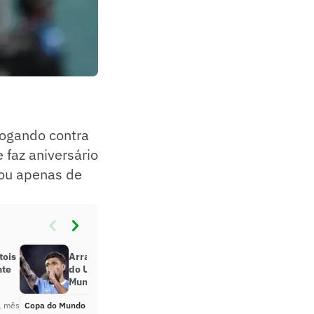
 jogando contra
 faz aniversário
sou apenas de
tois
Arrascaeta joga? Veja escalação
nte
do Uruguai na estreia da Copa do
Mundo
1 mês
Copa do Mundo
Há 1 mês