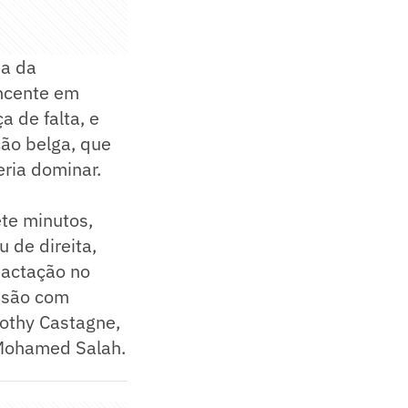
ia da
ncente em
a de falta, e
ão belga, que
eria dominar.
te minutos,
 de direita,
pactação no
ensão com
othy Castagne,
e Mohamed Salah.