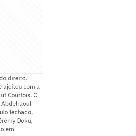
o direito.
 ajeitou com a
ut Courtois. O
i Abdelraouf
ulo fechado,
Jérémy Doku,
lo em