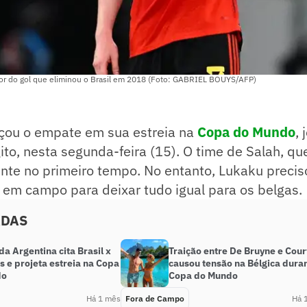
tor do gol que eliminou o Brasil em 2018 (Foto: GABRIEL BOUYS/AFP)
nçou o empate em sua estreia na
Copa do Mundo
,
ito, nesta segunda-feira (15). O time de Salah, que
rente no primeiro tempo. No entanto, Lukaku preci
 em campo para deixar tudo igual para os belgas.
ADAS
da Argentina cita Brasil x
Traição entre De Bruyne e Cour
 e projeta estreia na Copa
causou tensão na Bélgica dura
do
Copa do Mundo
Há 1 mês
Fora de Campo
Há 