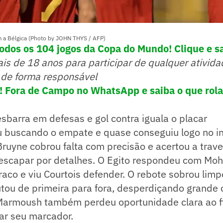
 a Bélgica (Photo by JOHN THYS / AFP)
dos os 104 jogos da Copa do Mundo! Clique e s
ais de 18 anos para participar de qualquer ativida
 de forma responsável
e! Fora de Campo no WhatsApp e saiba o que rola
sbarra em defesas e gol contra iguala o placar
u buscando o empate e quase conseguiu logo no in
 Bruyne cobrou falta com precisão e acertou a trav
 escapar por detalhes. O Egito respondeu com Mo
raco e viu Courtois defender. O rebote sobrou li
utou de primeira para fora, desperdiçando grande
Marmoush também perdeu oportunidade clara ao fi
ar seu marcador.