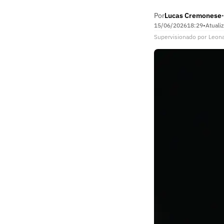
Por
Lucas Cremonese
•
15/06/2026
18:29
•
Atuali
Supervisionado
por
Leon