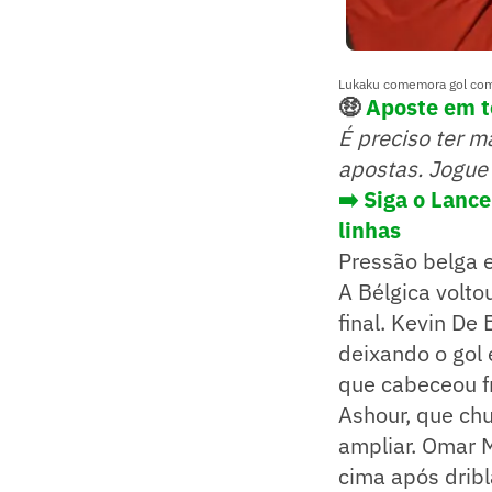
Lukaku comemora gol com
🤑
Aposte em to
É preciso ter m
apostas. Jogue
➡️ Siga o Lanc
linhas
Pressão belga e
A Bélgica volto
final. Kevin De
deixando o gol
que cabeceou f
Ashour, que ch
ampliar. Omar 
cima após dribl