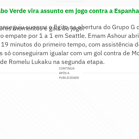
abo Verde vira assunto em jogo contra a Espanh
conseguiu superar o Egito na abertura do Grupo G
hores momentos e gols do jogo:
no empate por 1 a 1 em Seattle. Emam Ashour abri
s 19 minutos do primeiro tempo, com assistência
as só conseguiram igualar com um gol contra de 
 de Romelu Lukaku na segunda etapa.
CONTINUA
APÓS A
PUBLICIDADE