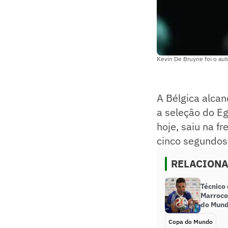
Kevin De Bruyne foi o au
A Bélgica alca
a seleção do Eg
hoje, saiu na f
cinco segundos
RELACION
Técnico 
Marrocos
do Mun
Copa do Mundo