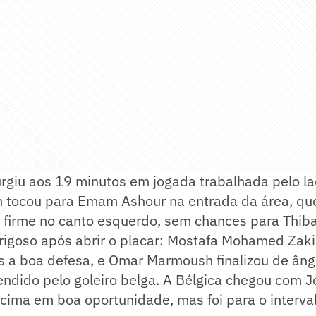
urgiu aos 19 minutos em jogada trabalhada pelo lad
tocou para Emam Ashour na entrada da área, que
u firme no canto esquerdo, sem chances para Thiba
erigoso após abrir o placar: Mostafa Mohamed Zak
s a boa defesa, e Omar Marmoush finalizou de âng
ndido pelo goleiro belga. A Bélgica chegou com 
cima em boa oportunidade, mas foi para o interva