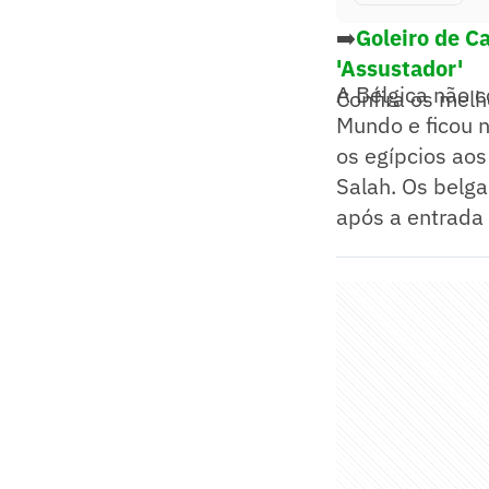
➡️
Goleiro de C
'Assustador'
A Bélgica não 
Confira os mel
Mundo e ficou 
os egípcios ao
Salah. Os belg
após a entrada