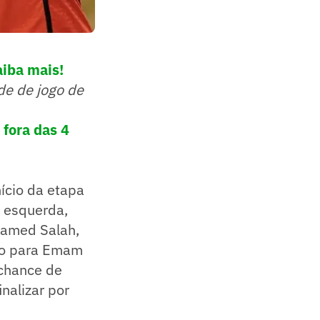
aiba mais!
de de jogo de
 fora das 4
ício da etapa
e esquerda,
hamed Salah,
mpo para Emam
 chance de
nalizar por