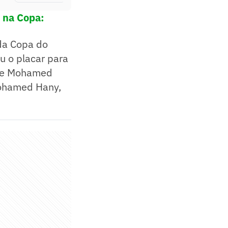
a na Copa:
 da Copa do
u o placar para
 de Mohamed
Mohamed Hany,