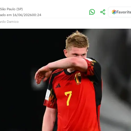
São Paulo (SP)
Favorit
zado em
16/06/2026
00:24
ardo Damico