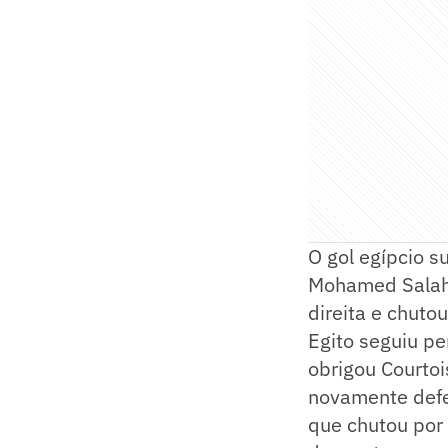
O gol egípcio s
Mohamed Salah 
direita e chuto
Egito seguiu p
obrigou Courtoi
novamente defe
que chutou por 