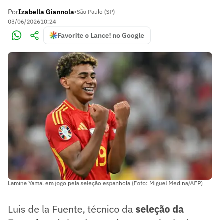
Por
Izabella Giannola
•
São Paulo (SP)
03/06/2026
10:24
Favorite o Lance! no Google
Lamine Yamal em jogo pela seleção espanhola (Foto: Miguel Medina/AFP)
Luis de la Fuente, técnico da
seleção
da