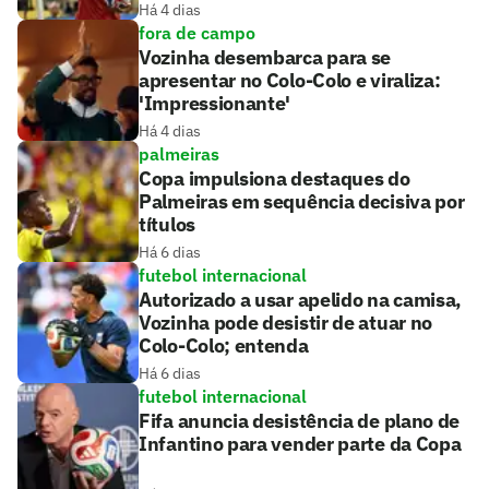
Há 4 dias
fora de campo
Vozinha desembarca para se
apresentar no Colo-Colo e viraliza:
'Impressionante'
Há 4 dias
palmeiras
Copa impulsiona destaques do
Palmeiras em sequência decisiva por
títulos
Há 6 dias
futebol internacional
Autorizado a usar apelido na camisa,
Vozinha pode desistir de atuar no
Colo-Colo; entenda
Há 6 dias
futebol internacional
Fifa anuncia desistência de plano de
Infantino para vender parte da Copa