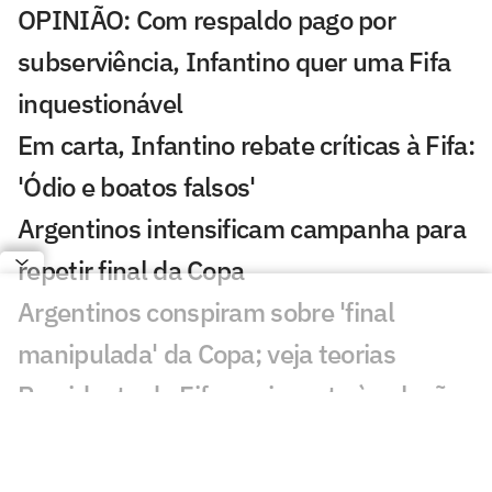
OPINIÃO: Com respaldo pago por
subserviência, Infantino quer uma Fifa
inquestionável
Em carta, Infantino rebate críticas à Fifa:
'Ódio e boatos falsos'
Argentinos intensificam campanha para
repetir final da Copa
Argentinos conspiram sobre 'final
manipulada' da Copa; veja teorias
Presidente da Fifa envia carta à seleção
argentina: 'Futuro promissor'
Davide Ancelotti reflete sobre