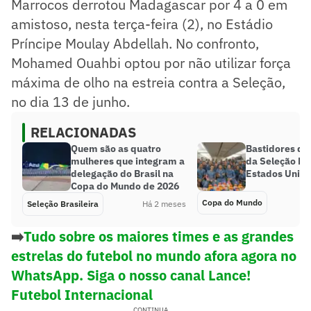
Marrocos derrotou Madagascar por 4 a 0 em
amistoso, nesta terça-feira (2), no Estádio
Príncipe Moulay Abdellah. No confronto,
Mohamed Ouahbi optou por não utilizar força
máxima de olho na estreia contra a Seleção,
no dia 13 de junho.
RELACIONADAS
Quem são as quatro
Bastidores da
mulheres que integram a
da Seleção Bra
delegação do Brasil na
Estados Unid
Copa do Mundo de 2026
Copa do Mundo
Seleção Brasileira
Há 2 meses
➡️
Tudo sobre os maiores times e as grandes
estrelas do futebol no mundo afora agora no
WhatsApp. Siga o nosso canal Lance!
Futebol Internacional
CONTINUA