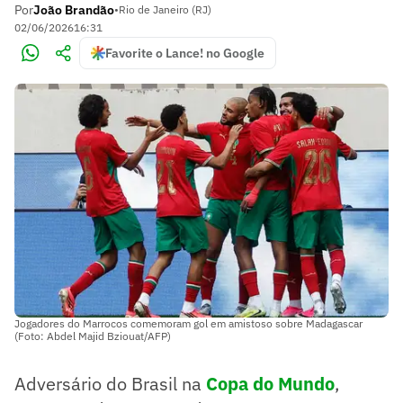
Por
João Brandão
•
Rio de Janeiro (RJ)
02/06/2026
16:31
Favorite o Lance! no Google
Jogadores do Marrocos comemoram gol em amistoso sobre Madagascar
(Foto: Abdel Majid Bziouat/AFP)
Adversário do Brasil na
Copa do Mundo
,