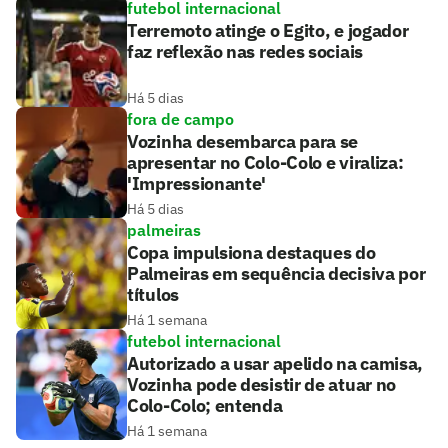
futebol internacional
Terremoto atinge o Egito, e jogador
faz reflexão nas redes sociais
Há 5 dias
fora de campo
Vozinha desembarca para se
apresentar no Colo-Colo e viraliza:
'Impressionante'
Há 5 dias
palmeiras
Copa impulsiona destaques do
Palmeiras em sequência decisiva por
títulos
Há 1 semana
futebol internacional
Autorizado a usar apelido na camisa,
Vozinha pode desistir de atuar no
Colo-Colo; entenda
Há 1 semana