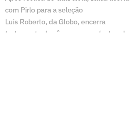
com Pirlo para a seleção
Luis Roberto, da Globo, encerra
tratamento de câncer que o afastou da
Copa
Nem Messi, nem Cristiano Ronaldo: veja
a camisa mais valiosa do leilão da Copa
Paredes opina sobre futuro de Messi na
Argentina: 'Tomara que não'
Rafael Leão fala em jogar no Brasil:
'Gostei do Corinthians'
Klopp é apresentado pela Alemanha: