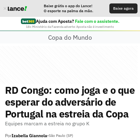
Baixe grátis o app do Lance!
Baixe agora
O esporte na palma da mão.
Ajuda com Aposta?
Fale com o assistente.
18+ Ministério da Fazenda adverte: Aposta não é investimento
Copa do Mundo
RD Congo: como joga e o que
esperar do adversário de
Portugal na estreia da Copa
Equipes marcam a estreia no grupo K
Por
Izabella Giannola
•
São Paulo (SP)