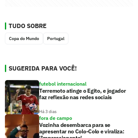
TUDO SOBRE
Copa do Mundo
Portugal
SUGERIDA PARA VOCÊ!
futebol internacional
Terremoto atinge o Egito, e jogador
faz reflexão nas redes sociais
Há 3 dias
fora de campo
Vozinha desembarca para se
apresentar no Colo-Colo e viraliza:
'Impressionante'