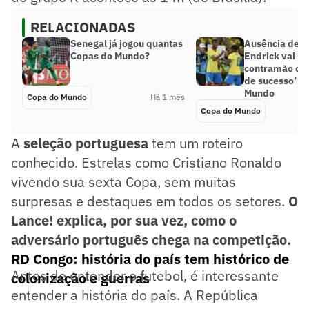
RELACIONADAS
Senegal já jogou quantas
Ausência de R
Copas do Mundo?
Endrick vai na
contramão de 
de sucesso’ d
Mundo
Copa do Mundo
Há 1 mês
Copa do Mundo
A
seleção
portuguesa
tem um roteiro
conhecido. Estrelas como Cristiano Ronaldo
vivendo sua sexta Copa, sem muitas
surpresas e destaques em todos os setores.
O
Lance! explica, por sua vez, como o
adversário português chega na competição.
RD Congo: história do país tem histórico de
Antes de entender o futebol, é interessante
colonização e guerras
entender a história do país. A República