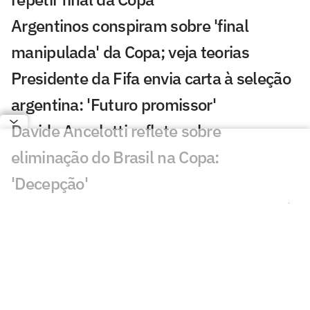
Argentinos conspiram sobre 'final
manipulada' da Copa; veja teorias
Presidente da Fifa envia carta à seleção
argentina: 'Futuro promissor'
Davide Ancelotti reflete sobre
eliminação do Brasil na Copa:
'Decepção'
Sucesso nas redes sociais, Vozinha será
palestrante em evento no Rio
Gigantes da Europa brigam pela
contratação de Yan Diomandé