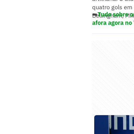
quatro gols em 
➡️
Tudo sobre o
Bellingham, Mi
afora agora no