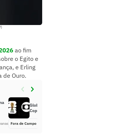
P)
 2026
ao fim
sobre o Egito e
nça, e Erling
a de Ouro.
 na
Globo demite narrador durante a
Copa do Mundo; saiba mais
manas
Fora de Campo
Há 3 semanas