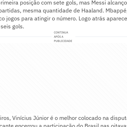
 primeira posição com sete gols, mas Messi alcan
partidas, mesma quantidade de Haaland. Mbappé, 
co jogos para atingir o número. Logo atrás aparec
seis gols.
CONTINUA
APÓS A
PUBLICIDADE
eiros, Vinícius Júnior é o melhor colocado na dispu
tacante encerrou a participação do Brasil nas oitava