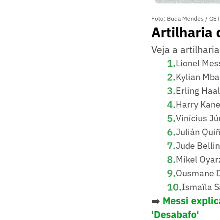
Foto: Buda Mendes / GE
Artilharia
Veja a artilhar
1
.
Lionel Mess
2
.
Kylian Mba
3
.
Erling Haa
4
.
Harry Kane 
5
.
Vinícius Jú
6
.
Julián Qui
7
.
Jude Bellin
8
.
Mikel Oyar
9
.
Ousmane De
10
.
Ismaïla S
➡️
Messi explic
'Desabafo'