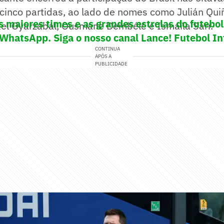
cinco partidas, ao lado de nomes como Julián Qui
s maiores times e as grandes estrelas do futeb
kel Oyarzabal, Ousmane Dembélé e Ismaïla Sarr.
 WhatsApp. Siga o nosso canal Lance! Futebol In
CONTINUA
APÓS A
PUBLICIDADE