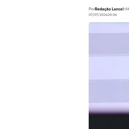
Por
Redação Lance!
•
Sã
07/07/2026
20:06