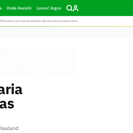
s
Onde Assistir
Lance! Jogos
Ministério da Fazenda adverte: Aposta não é investimento
aria
das
 Haaland