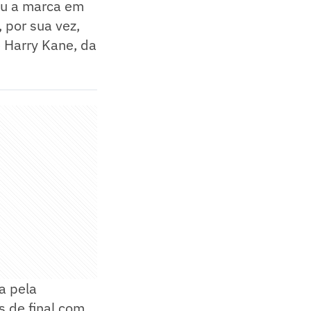
çou a marca em
por sua vez,
e Harry Kane, da
ta pela
s de final com