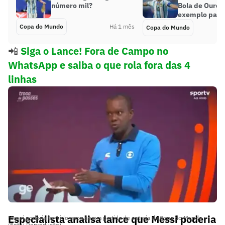
número mil?
Bola de Ouro e
exemplo para
Copa do Mundo
Há 1 mês
Copa do Mundo
📲
Siga o Lance! Fora de Campo no
WhatsApp e saiba o que rola fora das 4
linhas
Especialista analisa lance que Messi poderia
Messi poderia ter sido expulso em partida de estreia da Copa do Mundo
(Foto: Reprodução)