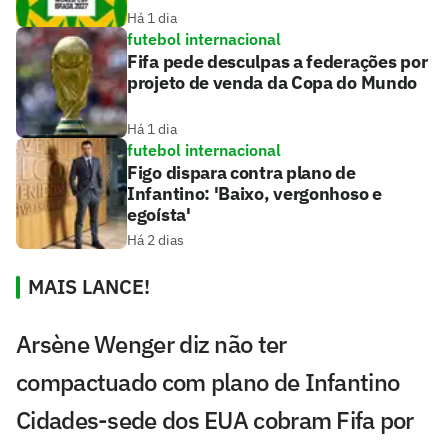
Há 1 dia
futebol internacional
Fifa pede desculpas a federações por
projeto de venda da Copa do Mundo
Há 1 dia
futebol internacional
Figo dispara contra plano de
Infantino: 'Baixo, vergonhoso e
egoísta'
Há 2 dias
MAIS LANCE!
Arsène Wenger diz não ter
compactuado com plano de Infantino
Cidades-sede dos EUA cobram Fifa por