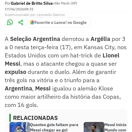
Por
Gabriel de Britto Silva
•
São Paulo (SP)
17/06/2026
08:31
Supervisionado
por
Leonardo Damico
Favorite o Lance! no Google
A
Seleção
Argentina
derrotou a
Argélia
por 3
a 0 nesta terça-feira (17), em Kansas City, nos
Estados Unidos com um hat-trick de
Lionel
Messi
, mas o atacante chegou a quase ser
expulso
durante o duelo. Além de garantir
três gols na vitória e o triunfo para a
Argentina
,
Messi
igualou o alemão Klose
como maior artilheiro da história das Copas,
com 16 gols.
RELACIONADAS
Quantos gols faltam para
Messi inicia C
Messi chegar ao gol
Mundo com fu