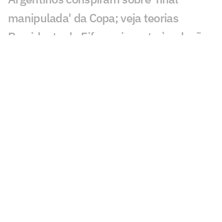
manipulada' da Copa; veja teorias
Presidente da Fifa envia carta à seleção
argentina: 'Futuro promissor'
Davide Ancelotti reflete sobre
eliminação do Brasil na Copa:
'Decepção'
Sucesso nas redes sociais, Vozinha será
palestrante em evento no Rio
Gigantes da Europa brigam pela
contratação de Yan Diomandé
Jogadores da Espanha são flagrados em