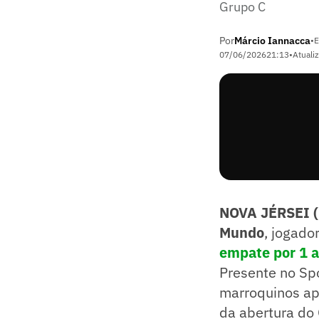
Grupo C
Por
Márcio Iannacca
•
E
07/06/2026
21:13
•
Atuali
NOVA JÉRSEI 
Mundo
, jogado
empate por 1 a
Presente no Spo
marroquinos ap
da abertura do