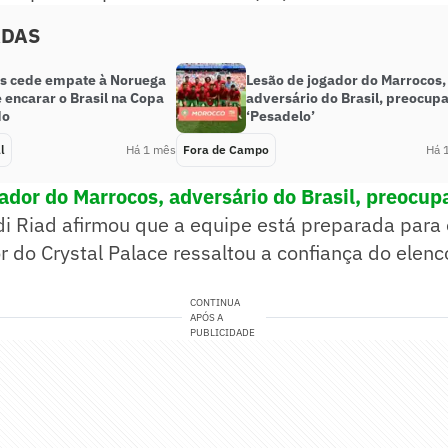
ADAS
s cede empate à Noruega
Lesão de jogador do Marrocos,
 encarar o Brasil na Copa
adversário do Brasil, preocupa
do
‘Pesadelo’
l
Há 1 mês
Fora de Campo
Há 
ador do Marrocos, adversário do Brasil, preocupa
i Riad afirmou que a equipe está preparada para 
or do Crystal Palace ressaltou a confiança do elenc
CONTINUA
APÓS A
PUBLICIDADE