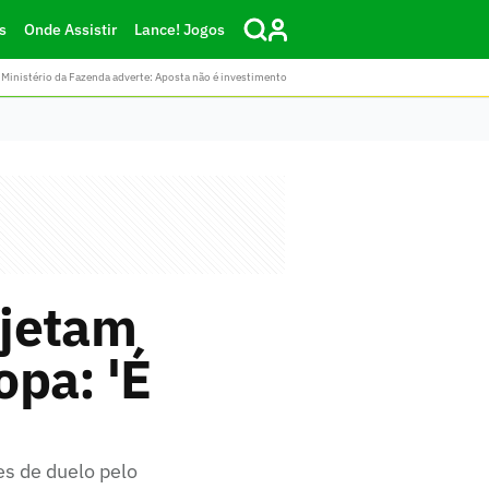
s
Onde Assistir
Lance! Jogos
Ministério da Fazenda adverte: Aposta não é investimento
ojetam
opa: 'É
s de duelo pelo