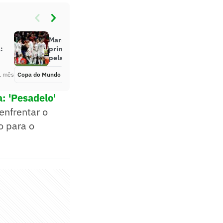
Marrocos chega à Copa como
:
principal rival do Brasil na briga
pela liderança do grupo
1 mês
Copa do Mundo
Há 1 mês
: 'Pesadelo'
enfrentar o
o para o