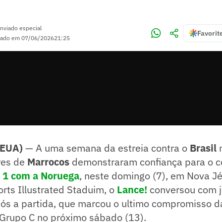
nviado especial
Favorit
zado em
07/06/2026
21:25
(EUA)
— A uma semana da estreia contra o
Brasil
res de
Marrocos
demonstraram confiança para o c
 1 com a Noruega
, neste domingo (7), em Nova Jé
rts Illustrated Staduim, o
Lance!
conversou com 
ós a partida, que marcou o ultimo compromisso d
 Grupo C no próximo sábado (13).