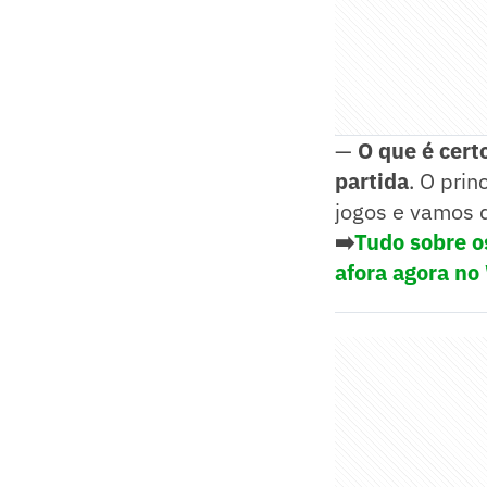
—
O que é cert
partida
. O pri
jogos e vamos 
➡️
Tudo sobre o
afora agora no