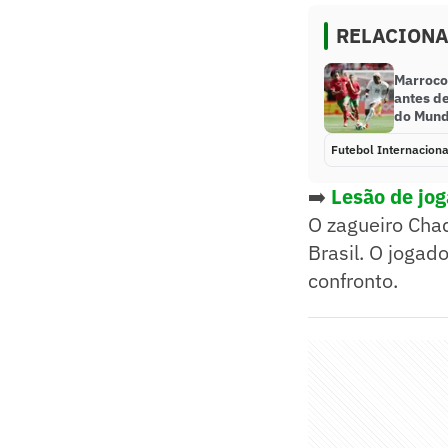
RELACION
Marroco
antes de
do Mun
Futebol Internaciona
➡️
Lesão de jog
O zagueiro Chad
Brasil. O jogad
confronto.