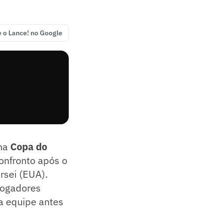
e o Lance! no Google
na
Copa do
onfronto após o
rsei (EUA).
jogadores
a equipe antes