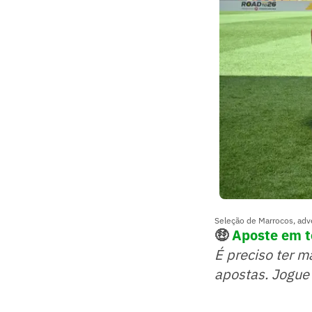
Seleção de Marrocos, adv
🤑
Aposte em to
É preciso ter m
apostas. Jogue