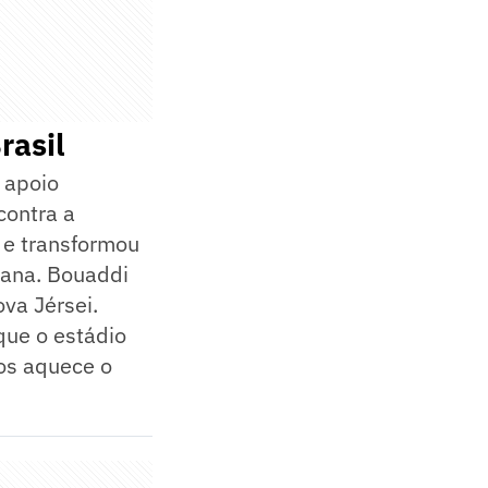
rasil
 apoio
contra a
 e transformou
cana. Bouaddi
va Jérsei.
que o estádio
nos aquece o