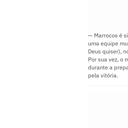
— Marrocos é s
uma equipe mui
Deus quiser), n
Por sua vez, o
durante a prepa
pela vitória.