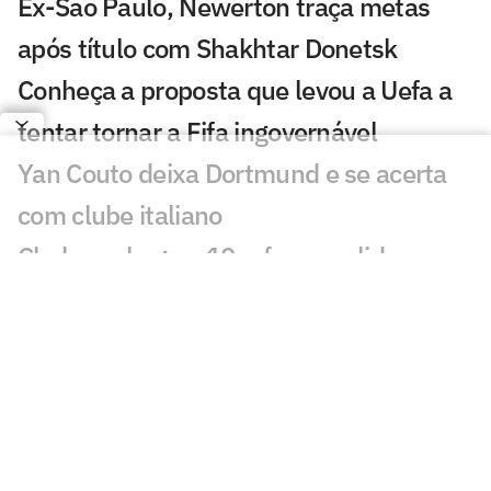
Ex-São Paulo, Newerton traça metas
após título com Shakhtar Donetsk
Conheça a proposta que levou a Uefa a
tentar tornar a Fifa ingovernável
Yan Couto deixa Dortmund e se acerta
com clube italiano
Chelsea chega a 10 reforços e lidera
gastos no futebol europeu
Vini Jr quebra o silêncio após retorno ao
Real Madrid
Ex-Vasco, Palacios é alvo de
investigação após operação contra