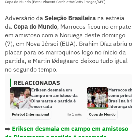
Copa do Mundo (Foto: Vincent Carchietta/Getty Images/AFP)
Adversário da
Seleção Brasileira
na estreia
da
Copa do Mundo
, Marrocos ficou no empate
em amistoso com a Noruega deste domingo
(7), em Nova Jérsei (EUA). Brahim Díaz abriu o
placar para os marroquinos logo no ínicio da
partida, e Martin Ødegaard deixou tudo igual
no segundo tempo.
RELACIONADAS
Eriksen desmaia em
Marrocos cheg
campo em amistoso da
como principal
Dinamarca e partida é
Brasil na brig
encerrada
liderança do 
Futebol Internacional
Há 1 mês
Copa do Mundo
➡️
Eriksen desmaia em campo em amistoso