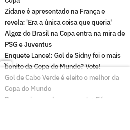
Copa
Zidane é apresentado na França e
revela: 'Era a única coisa que queria'
Algoz do Brasil na Copa entra na mira de
PSG e Juventus
Enquete Lance!: Gol de Sidny foi o mais
bonito da Copa do Mundo? Vote!
Gol de Cabo Verde é eleito o melhor da
Copa do Mundo
De cerveja a cachorro-quente: Fifa
divulga números da Copa do Mundo
Árbitro da final da Copa do Mundo