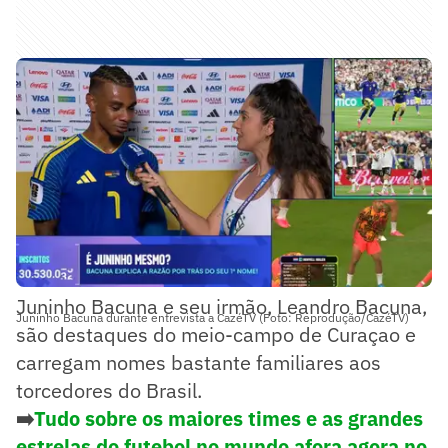
Juninho Bacuna e seu irmão, Leandro Bacuna,
Juninho Bacuna durante entrevista a CazéTV (Foto: Reprodução/CazéTV)
são destaques do meio-campo de Curaçao e
carregam nomes bastante familiares aos
torcedores do Brasil.
➡️
Tudo sobre os maiores times e as grandes
estrelas do futebol no mundo afora agora no