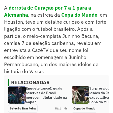
A
derrota de Curaçao por 7 a 1 para a
Alemanha
, na estreia da
Copa do Mundo
, em
Houston, teve um detalhe curioso e com forte
ligação com o futebol brasileiro. Após a
partida, o meio-campista Juninho Bacuna,
camisa 7 da seleção caribenha, revelou em
entrevista à CazéTV que seu nome foi
escolhido em homenagem a Juninho
Pernambucano, um dos maiores ídolos da
história do Vasco.
RELACIONADAS
Enquete Lance!: quais
Surpresa ou 
reservas do Brasil
lesões do Jap
merecem titularidade na
expectativas 
Copa?
Copa do Mund
Seleção Brasileira
Há 1 mês
Copa do Mundo