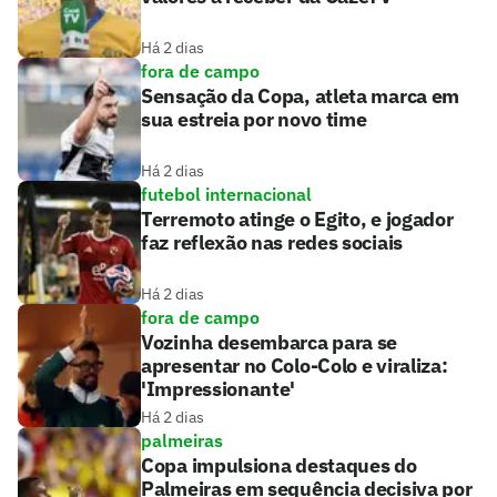
Há 2 dias
fora de campo
Sensação da Copa, atleta marca em
sua estreia por novo time
Há 2 dias
futebol internacional
Terremoto atinge o Egito, e jogador
faz reflexão nas redes sociais
Há 2 dias
fora de campo
Vozinha desembarca para se
apresentar no Colo-Colo e viraliza:
'Impressionante'
Há 2 dias
palmeiras
Copa impulsiona destaques do
Palmeiras em sequência decisiva por