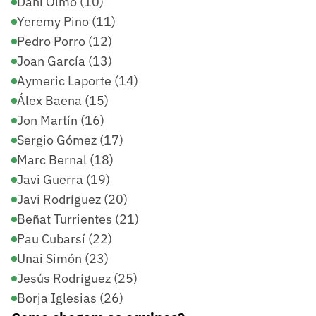
Dani Olmo (10)
Yeremy Pino (11)
Pedro Porro (12)
Joan García (13)
Aymeric Laporte (14)
Álex Baena (15)
Jon Martín (16)
Sergio Gómez (17)
Marc Bernal (18)
Javi Guerra (19)
Javi Rodríguez (20)
Beñat Turrientes (21)
Pau Cubarsí (22)
Unai Simón (23)
Jesús Rodríguez (25)
Borja Iglesias (26)