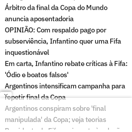
Árbitro da final da Copa do Mundo
anuncia aposentadoria
OPINIÃO: Com respaldo pago por
subserviência, Infantino quer uma Fifa
inquestionável
Em carta, Infantino rebate críticas à Fifa:
'Ódio e boatos falsos'
Argentinos intensificam campanha para
repetir final da Copa
Argentinos conspiram sobre 'final
manipulada' da Copa; veja teorias
Presidente da Fifa envia carta à seleção