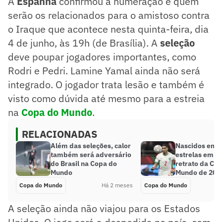
A
Espanha
confirmou a numeração e quem
serão os relacionados para o amistoso contra
o Iraque que acontece nesta quinta-feira, dia
4 de junho, às 19h (de Brasília). A
seleção
deve poupar jogadores importantes, como
Rodri e Pedri. Lamine Yamal ainda não será
integrado. O jogador trata lesão e também é
visto como dúvida até mesmo para a estreia
na
Copa do Mundo
.
RELACIONADAS
Além das seleções, calor
Nascidos em u
também será adversário
estrelas em ou
do Brasil na Copa do
retrato da Co
Mundo
Mundo de 202
Copa do Mundo
Há 2 meses
Copa do Mundo
A seleção ainda não viajou para os Estados