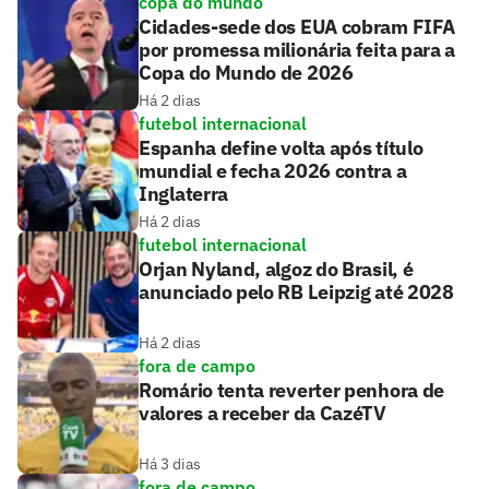
copa do mundo
Cidades-sede dos EUA cobram FIFA
por promessa milionária feita para a
Copa do Mundo de 2026
Há 2 dias
futebol internacional
Espanha define volta após título
mundial e fecha 2026 contra a
Inglaterra
Há 2 dias
futebol internacional
Orjan Nyland, algoz do Brasil, é
anunciado pelo RB Leipzig até 2028
Há 2 dias
fora de campo
Romário tenta reverter penhora de
valores a receber da CazéTV
Há 3 dias
fora de campo