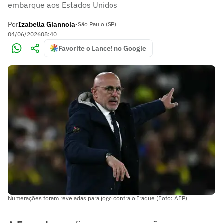
embarque aos Estados Unidos
Por
Izabella Giannola
•
São Paulo (SP)
04/06/2026
08:40
Favorite o Lance! no Google
Numerações foram reveladas para jogo contra o Iraque (Foto: AFP)