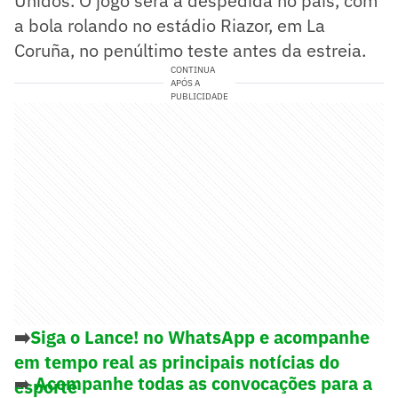
Unidos. O jogo será a despedida no país, com
a bola rolando no estádio Riazor, em La
Coruña, no penúltimo teste antes da estreia.
CONTINUA
APÓS A
PUBLICIDADE
➡️
Siga o Lance! no WhatsApp e acompanhe
em tempo real as principais notícias do
➡️
Acompanhe todas as convocações para a
esporte