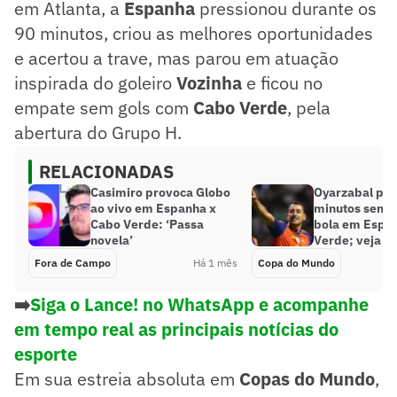
em Atlanta, a
Espanha
pressionou durante os
90 minutos, criou as melhores oportunidades
e acertou a trave, mas parou em atuação
inspirada do goleiro
Vozinha
e ficou no
empate sem gols com
Cabo Verde
, pela
abertura do Grupo H.
RELACIONADAS
Casimiro provoca Globo
Oyarzabal pas
ao vivo em Espanha x
minutos sem t
Cabo Verde: ‘Passa
bola em Espa
novela’
Verde; veja es
Fora de Campo
Há 1 mês
Copa do Mundo
➡️
Siga o Lance! no WhatsApp e acompanhe
em tempo real as principais notícias do
esporte
Em sua estreia absoluta em
Copas do Mundo
,