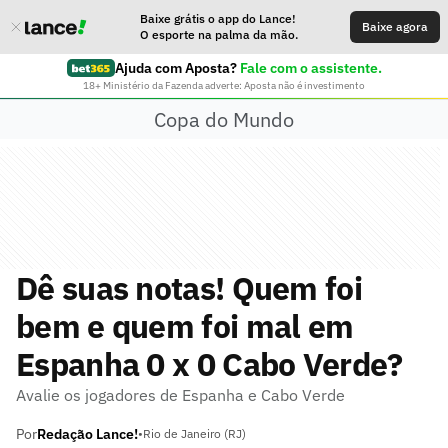
Baixe grátis o app do Lance!
Baixe agora
O esporte na palma da mão.
Ajuda com Aposta?
Fale com o assistente.
18+ Ministério da Fazenda adverte: Aposta não é investimento
Copa do Mundo
Dê suas notas! Quem foi
bem e quem foi mal em
Espanha 0 x 0 Cabo Verde?
Avalie os jogadores de Espanha e Cabo Verde
Por
Redação Lance!
•
Rio de Janeiro (RJ)