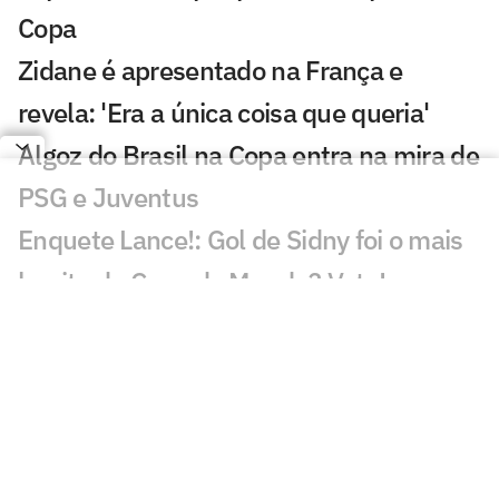
Copa
Zidane é apresentado na França e
revela: 'Era a única coisa que queria'
Algoz do Brasil na Copa entra na mira de
PSG e Juventus
Enquete Lance!: Gol de Sidny foi o mais
bonito da Copa do Mundo? Vote!
Gol de Cabo Verde é eleito o melhor da
Copa do Mundo
De cerveja a cachorro-quente: Fifa
divulga números da Copa do Mundo
Árbitro da final da Copa do Mundo