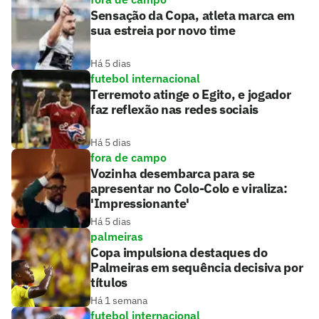
Sensação da Copa, atleta marca em
sua estreia por novo time
Há 5 dias
futebol internacional
Terremoto atinge o Egito, e jogador
faz reflexão nas redes sociais
Há 5 dias
fora de campo
Vozinha desembarca para se
apresentar no Colo-Colo e viraliza:
'Impressionante'
Há 5 dias
palmeiras
Copa impulsiona destaques do
Palmeiras em sequência decisiva por
títulos
Há 1 semana
futebol internacional