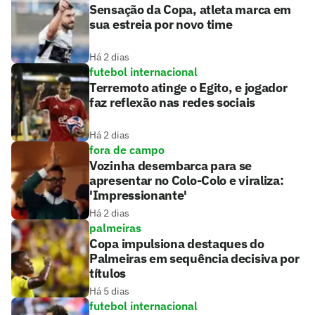
Sensação da Copa, atleta marca em
sua estreia por novo time
Há 2 dias
futebol internacional
Terremoto atinge o Egito, e jogador
faz reflexão nas redes sociais
Há 2 dias
fora de campo
Vozinha desembarca para se
apresentar no Colo-Colo e viraliza:
'Impressionante'
Há 2 dias
palmeiras
Copa impulsiona destaques do
Palmeiras em sequência decisiva por
títulos
Há 5 dias
futebol internacional