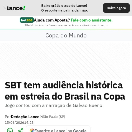
Baixe grátis o app do Lance!
Baixe agora
O esporte na palma da mão.
Ajuda com Aposta?
Fale com o assistente.
18+ Ministério da Fazenda adverte: Aposta não é investimento
Copa do Mundo
SBT tem audiência histórica
em estreia do Brasil na Copa
Jogo contou com a narração de Galvão Bueno
Por
Redação Lance!
•
São Paulo (SP)
15/06/2026
14:25
Favorite o Lance! no Google