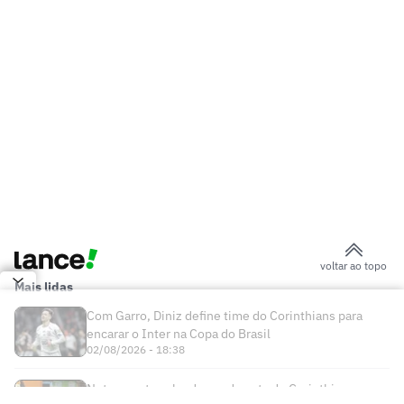
sem clube
'Não era assim': Michael Olise quebra o
silêncio após eliminação da França na
Copa
Torcedores reagem à fala de Ancelotti
sobre Brasil na Copa: 'Esqueceu'
Fifa dá ultimato às federações e vê Uefa
contra-atacar plano de Infantino
Ancelotti encerra ciclo de Neymar na
Seleção Brasileira: 'Pensar no futuro'
Com o fim da Era Neymar, quem será o
novo camisa 10 da Seleção Brasileira?