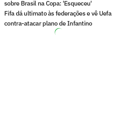
sobre Brasil na Copa: 'Esqueceu'
Fifa dá ultimato às federações e vê Uefa
contra-atacar plano de Infantino
Boicote ao plano da Fifa já reúne quase
cem países contra Infantino
Programa da ESPN debate futuro do
futebol brasileiro; confira
Companheira de Mbappé tomará
medidas judiciais sobre boatos do
relacionamento
De Nyland a Salah: 61 jogadores que
estiveram na Copa do Mundo continuam